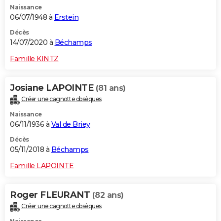
Naissance
City break
Voyage de noces
Climat
Destinations
Voyage nature
Forum
+
PHOTO
06/07/1948 à
Erstein
GUIDES D'ACHAT
Décès
14/07/2020 à
Béchamps
BONS PLANS
Famille KINTZ
CARTE DE VOEUX
Josiane LAPOINTE
(81 ans)
Carte Bonne année
Carte Pâques
Carte de Noël
Carte Saint-Valentin
Carte d'anniversaire
DICTIONNAIRE
Créer une cagnotte obsèques
Biographies
Expressions
Dictionnaire
Citations
Proverbes
PROGRAMME TV
Naissance
06/11/1936 à
Val de Briey
COPAINS D'AVANT
Décès
05/11/2018 à
Béchamps
Se connecter
Collèges
Universités
Service militaire
S'inscrire
Lycées
Primaires
Entreprises
Avis de recherche
AVIS DE DÉCÈS
Famille LAPOINTE
FORUM
Lifestyle
Sport
Television
Cinema
Bricolage
Culture
Auto
Voyage
Roger FLEURANT
(82 ans)
Créer une cagnotte obsèques