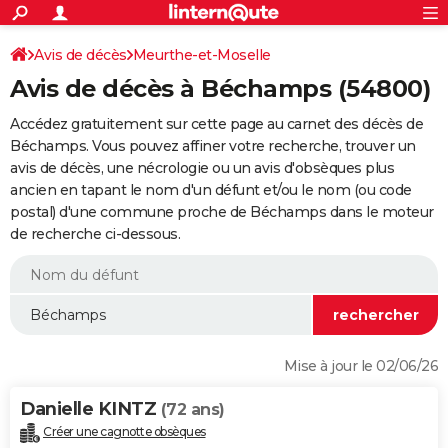
ACTUALITÉS
Connexion
S'inscrire
Avis de décès
Meurthe-et-Moselle
Rechercher
Société
Education
Villes
Politique
Faits Divers
Monde
+
SPORT
Avis de décès à Béchamps (54800)
Football
Cyclisme
Forum
Coupe du monde 2026
Tennis
Rugby
CULTURE
Accédez gratuitement sur cette page au carnet des décès de
TNT
Cinéma
Musique
Programme TV
Streaming
Sorties cinéma
+
Béchamps. Vous pouvez affiner votre recherche, trouver un
FINANCE
avis de décès, une nécrologie ou un avis d'obsèques plus
Impôts
Immobilier
Banque
Crédit
Retraite
Epargne
Risques naturels par ville
Assurance
AUTO
ancien en tapant le nom d'un défunt et/ou le nom (ou code
postal) d'une commune proche de Béchamps dans le moteur
Réserver un essai
Berlines
Forum auto
Essais
Citadines
SUV
+
HIGH-TECH
de recherche ci-dessous.
Meilleur smartphone
Ordinateurs
Guide high-tech
Mobiles
Internet
Jeux vidéo
+
BRICOLAGE
Aménagement intérieur
Cuisine
Jardinage
+
Forum
Extérieur
Salle de bains
Rangement
WEEK-END
Escapades
Expositions
Week-end nature
Guides de France
Patrimoine
Musées
+
LIFESTYLE
Mise à jour le 02/06/26
Bien-être
Mode
+
Art de vivre
Loisirs
Modes de vie
SANTE
Danielle KINTZ
(72 ans)
Guide de la santé
Médicaments
+
Alimentation
Maladies
Sommeil
VOYAGE
Créer une cagnotte obsèques