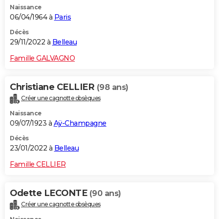
Naissance
City break
Voyage de noces
Climat
Destinations
Voyage nature
Forum
+
PHOTO
06/04/1964 à
Paris
GUIDES D'ACHAT
Décès
29/11/2022 à
Belleau
BONS PLANS
Famille GALVAGNO
CARTE DE VOEUX
Christiane CELLIER
(98 ans)
Carte Bonne année
Carte Pâques
Carte de Noël
Carte Saint-Valentin
Carte d'anniversaire
DICTIONNAIRE
Créer une cagnotte obsèques
Biographies
Expressions
Dictionnaire
Citations
Proverbes
PROGRAMME TV
Naissance
09/07/1923 à
Aÿ-Champagne
COPAINS D'AVANT
Décès
23/01/2022 à
Belleau
Se connecter
Collèges
Universités
Service militaire
S'inscrire
Lycées
Primaires
Entreprises
Avis de recherche
AVIS DE DÉCÈS
Famille CELLIER
FORUM
Lifestyle
Sport
Television
Cinema
Bricolage
Culture
Auto
Voyage
Odette LECONTE
(90 ans)
Créer une cagnotte obsèques