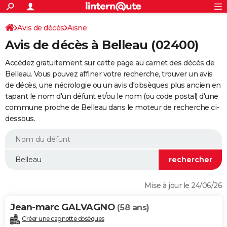
ACTUALITÉS
Connexion
S'inscrire
Avis de décès
Aisne
Rechercher
Société
Education
Villes
Politique
Faits Divers
Monde
+
SPORT
Avis de décès à Belleau (02400)
Football
Cyclisme
Forum
Coupe du monde 2026
Tennis
Rugby
CULTURE
Accédez gratuitement sur cette page au carnet des décès de
TNT
Cinéma
Musique
Programme TV
Streaming
Sorties cinéma
+
Belleau. Vous pouvez affiner votre recherche, trouver un avis
FINANCE
de décès, une nécrologie ou un avis d'obsèques plus ancien en
Impôts
Immobilier
Banque
Crédit
Retraite
Epargne
Risques naturels par ville
Assurance
AUTO
tapant le nom d'un défunt et/ou le nom (ou code postal) d'une
commune proche de Belleau dans le moteur de recherche ci-
Réserver un essai
Berlines
Forum auto
Essais
Citadines
SUV
+
HIGH-TECH
dessous.
Meilleur smartphone
Ordinateurs
Guide high-tech
Mobiles
Internet
Jeux vidéo
+
BRICOLAGE
Aménagement intérieur
Cuisine
Jardinage
+
Forum
Extérieur
Salle de bains
Rangement
WEEK-END
Escapades
Expositions
Week-end nature
Guides de France
Patrimoine
Musées
+
LIFESTYLE
Mise à jour le 24/06/26
Bien-être
Mode
+
Art de vivre
Loisirs
Modes de vie
SANTE
Jean-marc GALVAGNO
(58 ans)
Guide de la santé
Médicaments
+
Alimentation
Maladies
Sommeil
VOYAGE
Créer une cagnotte obsèques