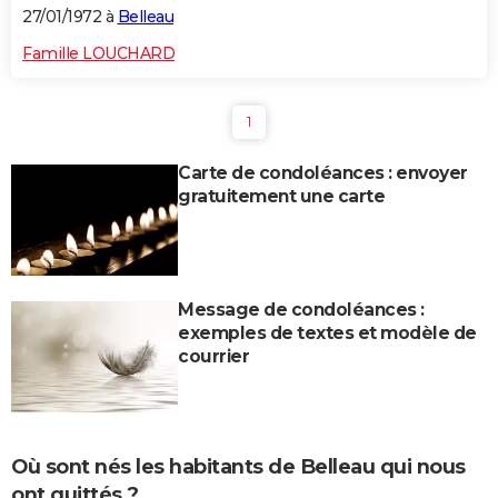
27/01/1972 à
Belleau
Famille LOUCHARD
1
Carte de condoléances : envoyer
gratuitement une carte
Message de condoléances :
exemples de textes et modèle de
courrier
Où sont nés les habitants de Belleau qui nous
ont quittés ?