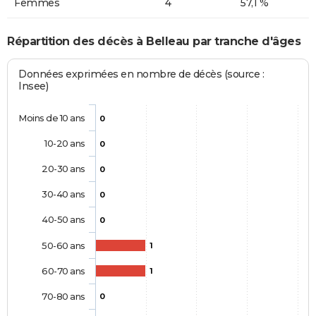
Femmes
4
57,1 %
Répartition des décès à Belleau par tranche d'âges
Données exprimées en nombre de décès (source :
Insee)
Moins de 10 ans
0
10-20 ans
0
20-30 ans
0
30-40 ans
0
40-50 ans
0
50-60 ans
1
60-70 ans
1
70-80 ans
0