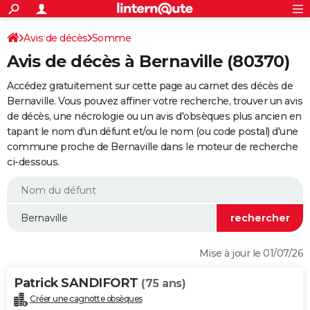
ACTUALITÉS
Connexion
S'inscrire
Avis de décès
Somme
Rechercher
Société
Education
Villes
Politique
Faits Divers
Monde
+
SPORT
Avis de décès à Bernaville (80370)
Football
Cyclisme
Forum
Coupe du monde 2026
Tennis
Rugby
CULTURE
Accédez gratuitement sur cette page au carnet des décès de
TNT
Cinéma
Musique
Programme TV
Streaming
Sorties cinéma
+
Bernaville. Vous pouvez affiner votre recherche, trouver un avis
FINANCE
de décès, une nécrologie ou un avis d'obsèques plus ancien en
Impôts
Immobilier
Banque
Crédit
Retraite
Epargne
Risques naturels par ville
Assurance
AUTO
tapant le nom d'un défunt et/ou le nom (ou code postal) d'une
commune proche de Bernaville dans le moteur de recherche
Réserver un essai
Berlines
Forum auto
Essais
Citadines
SUV
+
HIGH-TECH
ci-dessous.
Meilleur smartphone
Ordinateurs
Guide high-tech
Mobiles
Internet
Jeux vidéo
+
BRICOLAGE
Aménagement intérieur
Cuisine
Jardinage
+
Forum
Extérieur
Salle de bains
Rangement
WEEK-END
Escapades
Expositions
Week-end nature
Guides de France
Patrimoine
Musées
+
LIFESTYLE
Mise à jour le 01/07/26
Bien-être
Mode
+
Art de vivre
Loisirs
Modes de vie
SANTE
Patrick SANDIFORT
(75 ans)
Guide de la santé
Médicaments
+
Alimentation
Maladies
Sommeil
VOYAGE
Créer une cagnotte obsèques