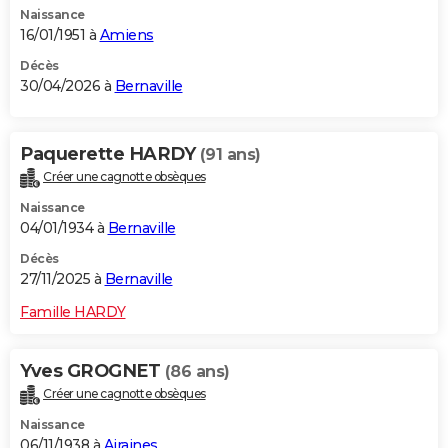
Naissance
City break
Voyage de noces
Climat
Destinations
Voyage nature
Forum
+
PHOTO
16/01/1951 à
Amiens
GUIDES D'ACHAT
Décès
30/04/2026 à
Bernaville
BONS PLANS
CARTE DE VOEUX
Paquerette HARDY
(91 ans)
Créer une cagnotte obsèques
Carte Bonne année
Carte Pâques
Carte de Noël
Carte Saint-Valentin
Carte d'anniversaire
DICTIONNAIRE
Naissance
Biographies
Expressions
Dictionnaire
Citations
Proverbes
04/01/1934 à
Bernaville
PROGRAMME TV
Décès
COPAINS D'AVANT
27/11/2025 à
Bernaville
Se connecter
Collèges
Universités
Service militaire
S'inscrire
Lycées
Primaires
Entreprises
Avis de recherche
AVIS DE DÉCÈS
Famille HARDY
FORUM
Yves GROGNET
(86 ans)
Lifestyle
Sport
Television
Cinema
Bricolage
Culture
Auto
Voyage
Créer une cagnotte obsèques
Naissance
06/11/1938 à
Airaines