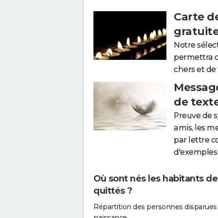
Carte d
gratuit
Notre sélec
permettra 
chers et de
Message
de text
Preuve de 
amis, les m
par lettre 
d'exemples 
Où sont nés les habitants d
quittés ?
Répartition des personnes disparues
naissance.