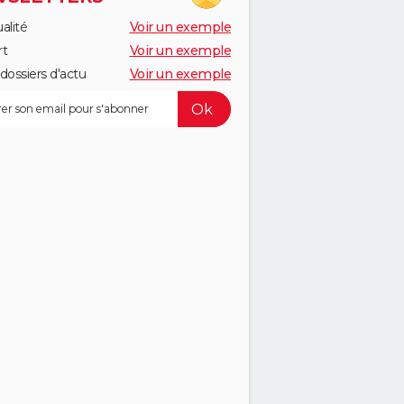
alité
Voir un exemple
rt
Voir un exemple
dossiers d'actu
Voir un exemple