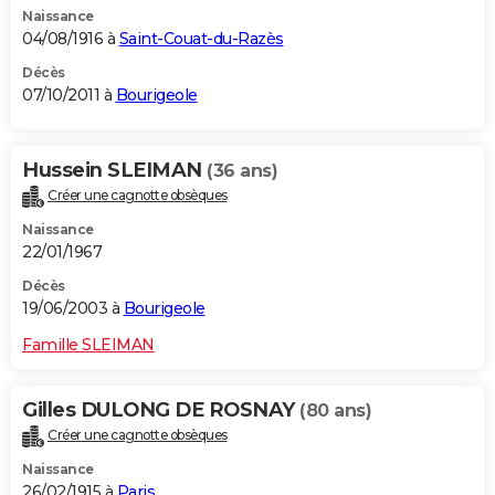
Naissance
City break
Voyage de noces
Climat
Destinations
Voyage nature
Forum
+
PHOTO
04/08/1916 à
Saint-Couat-du-Razès
GUIDES D'ACHAT
Décès
07/10/2011 à
Bourigeole
BONS PLANS
CARTE DE VOEUX
Hussein SLEIMAN
(36 ans)
Créer une cagnotte obsèques
Carte Bonne année
Carte Pâques
Carte de Noël
Carte Saint-Valentin
Carte d'anniversaire
DICTIONNAIRE
Naissance
Biographies
Expressions
Dictionnaire
Citations
Proverbes
22/01/1967
PROGRAMME TV
Décès
COPAINS D'AVANT
19/06/2003 à
Bourigeole
Se connecter
Collèges
Universités
Service militaire
S'inscrire
Lycées
Primaires
Entreprises
Avis de recherche
AVIS DE DÉCÈS
Famille SLEIMAN
FORUM
Gilles DULONG DE ROSNAY
(80 ans)
Lifestyle
Sport
Television
Cinema
Bricolage
Culture
Auto
Voyage
Créer une cagnotte obsèques
Naissance
26/02/1915 à
Paris