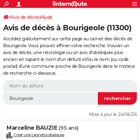
ACTUALITÉS
Connexion
S'inscrire
Avis de décès
Aude
Rechercher
Société
Education
Villes
Politique
Faits Divers
Monde
+
SPORT
Avis de décès à Bourigeole (11300)
Football
Cyclisme
Forum
Coupe du monde 2026
Tennis
Rugby
CULTURE
Accédez gratuitement sur cette page au carnet des décès de
TNT
Cinéma
Musique
Programme TV
Streaming
Sorties cinéma
+
Bourigeole. Vous pouvez affiner votre recherche, trouver un
FINANCE
avis de décès, une nécrologie ou un avis d'obsèques plus
Impôts
Immobilier
Banque
Crédit
Retraite
Epargne
Risques naturels par ville
Assurance
AUTO
ancien en tapant le nom d'un défunt et/ou le nom (ou code
postal) d'une commune proche de Bourigeole dans le moteur
Réserver un essai
Berlines
Forum auto
Essais
Citadines
SUV
+
HIGH-TECH
de recherche ci-dessous.
Meilleur smartphone
Ordinateurs
Guide high-tech
Mobiles
Internet
Jeux vidéo
+
BRICOLAGE
Aménagement intérieur
Cuisine
Jardinage
+
Forum
Extérieur
Salle de bains
Rangement
WEEK-END
Escapades
Expositions
Week-end nature
Guides de France
Patrimoine
Musées
+
LIFESTYLE
Mise à jour le 24/06/26
Bien-être
Mode
+
Art de vivre
Loisirs
Modes de vie
SANTE
Marceline BAUZIE
(95 ans)
Guide de la santé
Médicaments
+
Alimentation
Maladies
Sommeil
VOYAGE
Créer une cagnotte obsèques