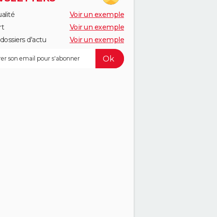
alité
Voir un exemple
rt
Voir un exemple
dossiers d'actu
Voir un exemple