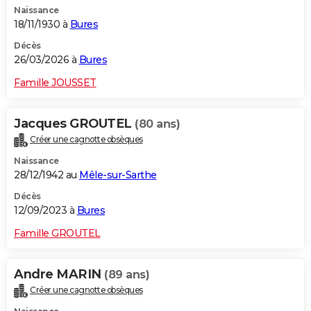
Naissance
City break
Voyage de noces
Climat
Destinations
Voyage nature
Forum
+
PHOTO
18/11/1930 à
Bures
GUIDES D'ACHAT
Décès
26/03/2026 à
Bures
BONS PLANS
Famille JOUSSET
CARTE DE VOEUX
Jacques GROUTEL
(80 ans)
Carte Bonne année
Carte Pâques
Carte de Noël
Carte Saint-Valentin
Carte d'anniversaire
DICTIONNAIRE
Créer une cagnotte obsèques
Biographies
Expressions
Dictionnaire
Citations
Proverbes
PROGRAMME TV
Naissance
28/12/1942 au
Mêle-sur-Sarthe
COPAINS D'AVANT
Décès
12/09/2023 à
Bures
Se connecter
Collèges
Universités
Service militaire
S'inscrire
Lycées
Primaires
Entreprises
Avis de recherche
AVIS DE DÉCÈS
Famille GROUTEL
FORUM
Lifestyle
Sport
Television
Cinema
Bricolage
Culture
Auto
Voyage
Andre MARIN
(89 ans)
Créer une cagnotte obsèques