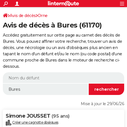
ACTUALITÉS
Connexion
S'inscrire
Avis de décès
Orne
Rechercher
Société
Education
Villes
Politique
Faits Divers
Monde
+
SPORT
Avis de décès à Bures (61170)
Football
Cyclisme
Forum
Coupe du monde 2026
Tennis
Rugby
CULTURE
Accédez gratuitement sur cette page au carnet des décès de
TNT
Cinéma
Musique
Programme TV
Streaming
Sorties cinéma
+
Bures. Vous pouvez affiner votre recherche, trouver un avis de
FINANCE
décès, une nécrologie ou un avis d'obsèques plus ancien en
Impôts
Immobilier
Banque
Crédit
Retraite
Epargne
Risques naturels par ville
Assurance
AUTO
tapant le nom d'un défunt et/ou le nom (ou code postal) d'une
commune proche de Bures dans le moteur de recherche ci-
Réserver un essai
Berlines
Forum auto
Essais
Citadines
SUV
+
HIGH-TECH
dessous.
Meilleur smartphone
Ordinateurs
Guide high-tech
Mobiles
Internet
Jeux vidéo
+
BRICOLAGE
Aménagement intérieur
Cuisine
Jardinage
+
Forum
Extérieur
Salle de bains
Rangement
WEEK-END
Escapades
Expositions
Week-end nature
Guides de France
Patrimoine
Musées
+
LIFESTYLE
Mise à jour le 29/06/26
Bien-être
Mode
+
Art de vivre
Loisirs
Modes de vie
SANTE
Simone JOUSSET
(95 ans)
Guide de la santé
Médicaments
+
Alimentation
Maladies
Sommeil
VOYAGE
Créer une cagnotte obsèques