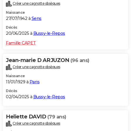
Créer une cagnotte obsèques
City break
Voyage de noces
Climat
Destinations
Voyage nature
Forum
+
PHOTO
Naissance
27/07/1942 à
Sens
GUIDES D'ACHAT
Décès
BONS PLANS
20/06/2025 à
Bussy-le-Repos
CARTE DE VOEUX
Famille CAPET
Carte Bonne année
Carte Pâques
Carte de Noël
Carte Saint-Valentin
Carte d'anniversaire
DICTIONNAIRE
Jean-marie D ARJUZON
(96 ans)
Biographies
Expressions
Dictionnaire
Citations
Proverbes
PROGRAMME TV
Créer une cagnotte obsèques
Naissance
COPAINS D'AVANT
11/01/1929 à
Paris
Se connecter
Collèges
Universités
Service militaire
S'inscrire
Lycées
Primaires
Entreprises
Avis de recherche
AVIS DE DÉCÈS
Décès
02/04/2025 à
Bussy-le-Repos
FORUM
Lifestyle
Sport
Television
Cinema
Bricolage
Culture
Auto
Voyage
Heliette DAVID
(79 ans)
Créer une cagnotte obsèques