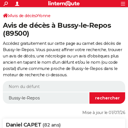
ACTUALITÉS
Connexion
S'inscrire
Avis de décès
Yonne
Rechercher
Société
Education
Villes
Politique
Faits Divers
Monde
+
SPORT
Avis de décès à Bussy-le-Repos
Football
Cyclisme
Forum
Coupe du monde 2026
Tennis
Rugby
CULTURE
(89500)
TNT
Cinéma
Musique
Programme TV
Streaming
Sorties cinéma
+
FINANCE
Accédez gratuitement sur cette page au carnet des décès de
Bussy-le-Repos. Vous pouvez affiner votre recherche, trouver
Impôts
Immobilier
Banque
Crédit
Retraite
Epargne
Risques naturels par ville
Assurance
AUTO
un avis de décès, une nécrologie ou un avis d'obsèques plus
ancien en tapant le nom d'un défunt et/ou le nom (ou code
Réserver un essai
Berlines
Forum auto
Essais
Citadines
SUV
+
HIGH-TECH
postal) d'une commune proche de Bussy-le-Repos dans le
moteur de recherche ci-dessous.
Meilleur smartphone
Ordinateurs
Guide high-tech
Mobiles
Internet
Jeux vidéo
+
BRICOLAGE
Aménagement intérieur
Cuisine
Jardinage
+
Forum
Extérieur
Salle de bains
Rangement
WEEK-END
Escapades
Expositions
Week-end nature
Guides de France
Patrimoine
Musées
+
LIFESTYLE
Bien-être
Mode
+
Art de vivre
Loisirs
Modes de vie
SANTE
Mise à jour le 01/07/26
Guide de la santé
Médicaments
+
Alimentation
Maladies
Sommeil
VOYAGE
Daniel CAPET
(82 ans)