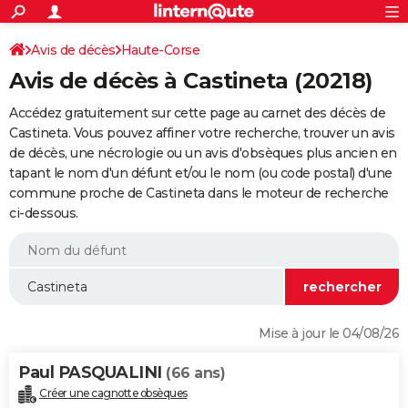
ACTUALITÉS
Connexion
S'inscrire
Avis de décès
Haute-Corse
Rechercher
Société
Education
Villes
Politique
Faits Divers
Monde
+
SPORT
Avis de décès à Castineta (20218)
Football
Cyclisme
Forum
Coupe du monde 2026
Tennis
Rugby
CULTURE
Accédez gratuitement sur cette page au carnet des décès de
TNT
Cinéma
Musique
Programme TV
Streaming
Sorties cinéma
+
Castineta. Vous pouvez affiner votre recherche, trouver un avis
FINANCE
de décès, une nécrologie ou un avis d'obsèques plus ancien en
Impôts
Immobilier
Banque
Crédit
Retraite
Epargne
Risques naturels par ville
Assurance
AUTO
tapant le nom d'un défunt et/ou le nom (ou code postal) d'une
commune proche de Castineta dans le moteur de recherche
Réserver un essai
Berlines
Forum auto
Essais
Citadines
SUV
+
HIGH-TECH
ci-dessous.
Meilleur smartphone
Ordinateurs
Guide high-tech
Mobiles
Internet
Jeux vidéo
+
BRICOLAGE
Aménagement intérieur
Cuisine
Jardinage
+
Forum
Extérieur
Salle de bains
Rangement
WEEK-END
Escapades
Expositions
Week-end nature
Guides de France
Patrimoine
Musées
+
LIFESTYLE
Mise à jour le 04/08/26
Bien-être
Mode
+
Art de vivre
Loisirs
Modes de vie
SANTE
Paul PASQUALINI
(66 ans)
Guide de la santé
Médicaments
+
Alimentation
Maladies
Sommeil
VOYAGE
Créer une cagnotte obsèques