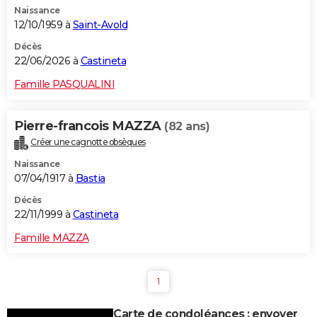
Naissance
City break
Voyage de noces
Climat
Destinations
Voyage nature
Forum
+
PHOTO
12/10/1959 à
Saint-Avold
GUIDES D'ACHAT
Décès
22/06/2026 à
Castineta
BONS PLANS
Famille PASQUALINI
CARTE DE VOEUX
Pierre-francois MAZZA
(82 ans)
Carte Bonne année
Carte Pâques
Carte de Noël
Carte Saint-Valentin
Carte d'anniversaire
DICTIONNAIRE
Créer une cagnotte obsèques
Biographies
Expressions
Dictionnaire
Citations
Proverbes
PROGRAMME TV
Naissance
07/04/1917 à
Bastia
COPAINS D'AVANT
Décès
22/11/1999 à
Castineta
Se connecter
Collèges
Universités
Service militaire
S'inscrire
Lycées
Primaires
Entreprises
Avis de recherche
AVIS DE DÉCÈS
Famille MAZZA
FORUM
Lifestyle
Sport
Television
Cinema
Bricolage
Culture
Auto
Voyage
1
Carte de condoléances : envoyer