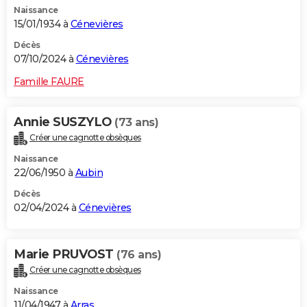
Naissance
City break
Voyage de noces
Climat
Destinations
Voyage nature
Forum
+
PHOTO
15/01/1934 à
Cénevières
GUIDES D'ACHAT
Décès
07/10/2024 à
Cénevières
BONS PLANS
Famille FAURE
CARTE DE VOEUX
Annie SUSZYLO
(73 ans)
Carte Bonne année
Carte Pâques
Carte de Noël
Carte Saint-Valentin
Carte d'anniversaire
DICTIONNAIRE
Créer une cagnotte obsèques
Biographies
Expressions
Dictionnaire
Citations
Proverbes
PROGRAMME TV
Naissance
22/06/1950 à
Aubin
COPAINS D'AVANT
Décès
02/04/2024 à
Cénevières
Se connecter
Collèges
Universités
Service militaire
S'inscrire
Lycées
Primaires
Entreprises
Avis de recherche
AVIS DE DÉCÈS
FORUM
Marie PRUVOST
(76 ans)
Lifestyle
Sport
Television
Cinema
Bricolage
Culture
Auto
Voyage
Créer une cagnotte obsèques
Naissance
11/04/1947 à
Arras