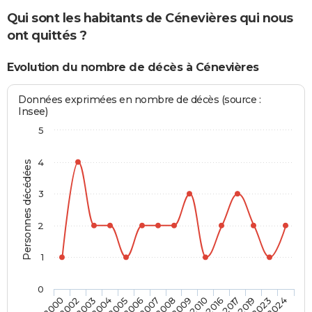
Qui sont les habitants de Cénevières qui nous
ont quittés ?
Evolution du nombre de décès à Cénevières
Données exprimées en nombre de décès (source :
Insee)
5
4
Personnes décédées
3
2
1
0
2017
2008
2004
2024
2016
2007
2003
2023
2010
2006
2002
2019
2009
2005
2000