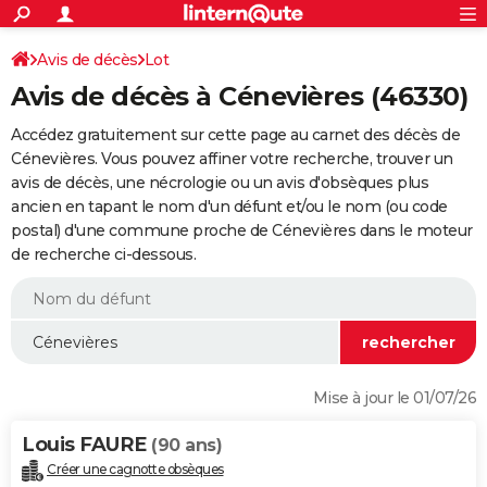
ACTUALITÉS
Connexion
S'inscrire
Avis de décès
Lot
Rechercher
Société
Education
Villes
Politique
Faits Divers
Monde
+
SPORT
Avis de décès à Cénevières (46330)
Football
Cyclisme
Forum
Coupe du monde 2026
Tennis
Rugby
CULTURE
Accédez gratuitement sur cette page au carnet des décès de
TNT
Cinéma
Musique
Programme TV
Streaming
Sorties cinéma
+
Cénevières. Vous pouvez affiner votre recherche, trouver un
FINANCE
avis de décès, une nécrologie ou un avis d'obsèques plus
Impôts
Immobilier
Banque
Crédit
Retraite
Epargne
Risques naturels par ville
Assurance
AUTO
ancien en tapant le nom d'un défunt et/ou le nom (ou code
postal) d'une commune proche de Cénevières dans le moteur
Réserver un essai
Berlines
Forum auto
Essais
Citadines
SUV
+
HIGH-TECH
de recherche ci-dessous.
Meilleur smartphone
Ordinateurs
Guide high-tech
Mobiles
Internet
Jeux vidéo
+
BRICOLAGE
Aménagement intérieur
Cuisine
Jardinage
+
Forum
Extérieur
Salle de bains
Rangement
WEEK-END
Escapades
Expositions
Week-end nature
Guides de France
Patrimoine
Musées
+
LIFESTYLE
Mise à jour le 01/07/26
Bien-être
Mode
+
Art de vivre
Loisirs
Modes de vie
SANTE
Louis FAURE
(90 ans)
Guide de la santé
Médicaments
+
Alimentation
Maladies
Sommeil
VOYAGE
Créer une cagnotte obsèques