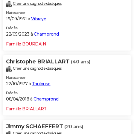
Créer une cagnotte obsèques
City break
Voyage de noces
Climat
Destinations
Voyage nature
Forum
+
PHOTO
Naissance
19/09/1961 à
Vibraye
GUIDES D'ACHAT
Décès
BONS PLANS
22/05/2023 à
Champrond
CARTE DE VOEUX
Famille BOURDAIN
Carte Bonne année
Carte Pâques
Carte de Noël
Carte Saint-Valentin
Carte d'anniversaire
DICTIONNAIRE
Christophe BRIALLART
(40 ans)
Biographies
Expressions
Dictionnaire
Citations
Proverbes
PROGRAMME TV
Créer une cagnotte obsèques
Naissance
COPAINS D'AVANT
22/10/1977 à
Toulouse
Se connecter
Collèges
Universités
Service militaire
S'inscrire
Lycées
Primaires
Entreprises
Avis de recherche
AVIS DE DÉCÈS
Décès
08/04/2018 à
Champrond
FORUM
Famille BRIALLART
Lifestyle
Sport
Television
Cinema
Bricolage
Culture
Auto
Voyage
Jimmy SCHAEFFERT
(20 ans)
Créer une cagnotte obsèques