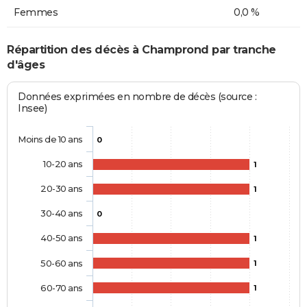
Femmes
0,0 %
Répartition des décès à Champrond par tranche
d'âges
Données exprimées en nombre de décès (source :
Insee)
Moins de 10 ans
0
10-20 ans
1
20-30 ans
1
30-40 ans
0
40-50 ans
1
50-60 ans
1
60-70 ans
1