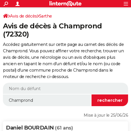
ACTUALITÉS
Connexion
S'inscrire
Avis de décès
Sarthe
Rechercher
Société
Education
Villes
Politique
Faits Divers
Monde
+
SPORT
Avis de décès à Champrond
Football
Cyclisme
Forum
Coupe du monde 2026
Tennis
Rugby
CULTURE
(72320)
TNT
Cinéma
Musique
Programme TV
Streaming
Sorties cinéma
+
FINANCE
Accédez gratuitement sur cette page au carnet des décès de
Champrond. Vous pouvez affiner votre recherche, trouver un
Impôts
Immobilier
Banque
Crédit
Retraite
Epargne
Risques naturels par ville
Assurance
AUTO
avis de décès, une nécrologie ou un avis d'obsèques plus
ancien en tapant le nom d'un défunt et/ou le nom (ou code
Réserver un essai
Berlines
Forum auto
Essais
Citadines
SUV
+
HIGH-TECH
postal) d'une commune proche de Champrond dans le
moteur de recherche ci-dessous.
Meilleur smartphone
Ordinateurs
Guide high-tech
Mobiles
Internet
Jeux vidéo
+
BRICOLAGE
Aménagement intérieur
Cuisine
Jardinage
+
Forum
Extérieur
Salle de bains
Rangement
WEEK-END
Escapades
Expositions
Week-end nature
Guides de France
Patrimoine
Musées
+
LIFESTYLE
Bien-être
Mode
+
Art de vivre
Loisirs
Modes de vie
SANTE
Mise à jour le 25/06/26
Guide de la santé
Médicaments
+
Alimentation
Maladies
Sommeil
VOYAGE
Daniel BOURDAIN
(61 ans)