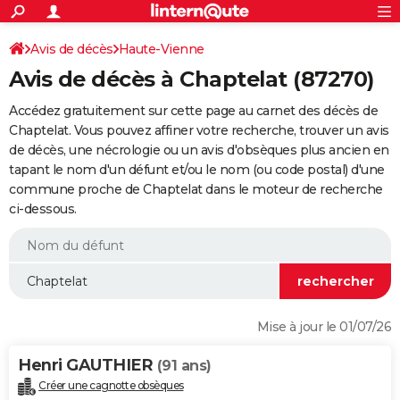
ACTUALITÉS
Connexion
S'inscrire
Avis de décès
Haute-Vienne
Rechercher
Société
Education
Villes
Politique
Faits Divers
Monde
+
SPORT
Avis de décès à Chaptelat (87270)
Football
Cyclisme
Forum
Coupe du monde 2026
Tennis
Rugby
CULTURE
Accédez gratuitement sur cette page au carnet des décès de
TNT
Cinéma
Musique
Programme TV
Streaming
Sorties cinéma
+
Chaptelat. Vous pouvez affiner votre recherche, trouver un avis
FINANCE
de décès, une nécrologie ou un avis d'obsèques plus ancien en
Impôts
Immobilier
Banque
Crédit
Retraite
Epargne
Risques naturels par ville
Assurance
AUTO
tapant le nom d'un défunt et/ou le nom (ou code postal) d'une
commune proche de Chaptelat dans le moteur de recherche
Réserver un essai
Berlines
Forum auto
Essais
Citadines
SUV
+
HIGH-TECH
ci-dessous.
Meilleur smartphone
Ordinateurs
Guide high-tech
Mobiles
Internet
Jeux vidéo
+
BRICOLAGE
Aménagement intérieur
Cuisine
Jardinage
+
Forum
Extérieur
Salle de bains
Rangement
WEEK-END
Escapades
Expositions
Week-end nature
Guides de France
Patrimoine
Musées
+
LIFESTYLE
Mise à jour le 01/07/26
Bien-être
Mode
+
Art de vivre
Loisirs
Modes de vie
SANTE
Henri GAUTHIER
(91 ans)
Guide de la santé
Médicaments
+
Alimentation
Maladies
Sommeil
VOYAGE
Créer une cagnotte obsèques