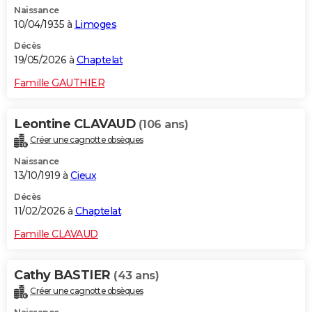
Naissance
City break
Voyage de noces
Climat
Destinations
Voyage nature
Forum
+
PHOTO
10/04/1935 à
Limoges
GUIDES D'ACHAT
Décès
19/05/2026 à
Chaptelat
BONS PLANS
Famille GAUTHIER
CARTE DE VOEUX
Leontine CLAVAUD
(106 ans)
Carte Bonne année
Carte Pâques
Carte de Noël
Carte Saint-Valentin
Carte d'anniversaire
DICTIONNAIRE
Créer une cagnotte obsèques
Biographies
Expressions
Dictionnaire
Citations
Proverbes
PROGRAMME TV
Naissance
13/10/1919 à
Cieux
COPAINS D'AVANT
Décès
11/02/2026 à
Chaptelat
Se connecter
Collèges
Universités
Service militaire
S'inscrire
Lycées
Primaires
Entreprises
Avis de recherche
AVIS DE DÉCÈS
Famille CLAVAUD
FORUM
Lifestyle
Sport
Television
Cinema
Bricolage
Culture
Auto
Voyage
Cathy BASTIER
(43 ans)
Créer une cagnotte obsèques