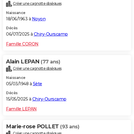
Créer une cagnotte obsèques
City break
Voyage de noces
Climat
Destinations
Voyage nature
Forum
+
PHOTO
Naissance
18/06/1963 à
Noyon
GUIDES D'ACHAT
Décès
BONS PLANS
06/07/2025 à
Chiry-Ourscamp
CARTE DE VOEUX
Famille CORON
Carte Bonne année
Carte Pâques
Carte de Noël
Carte Saint-Valentin
Carte d'anniversaire
DICTIONNAIRE
Alain LEPAN
(77 ans)
Biographies
Expressions
Dictionnaire
Citations
Proverbes
PROGRAMME TV
Créer une cagnotte obsèques
Naissance
COPAINS D'AVANT
05/03/1948 à
Sète
Se connecter
Collèges
Universités
Service militaire
S'inscrire
Lycées
Primaires
Entreprises
Avis de recherche
AVIS DE DÉCÈS
Décès
15/05/2025 à
Chiry-Ourscamp
FORUM
Famille LEPAN
Lifestyle
Sport
Television
Cinema
Bricolage
Culture
Auto
Voyage
Marie-rose POLLET
(93 ans)
Créer une cagnotte obsèques