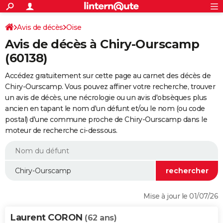
ACTUALITÉS
Connexion
S'inscrire
Avis de décès
Oise
Rechercher
Société
Education
Villes
Politique
Faits Divers
Monde
+
SPORT
Avis de décès à Chiry-Ourscamp
Football
Cyclisme
Forum
Coupe du monde 2026
Tennis
Rugby
CULTURE
(60138)
TNT
Cinéma
Musique
Programme TV
Streaming
Sorties cinéma
+
FINANCE
Accédez gratuitement sur cette page au carnet des décès de
Chiry-Ourscamp. Vous pouvez affiner votre recherche, trouver
Impôts
Immobilier
Banque
Crédit
Retraite
Epargne
Risques naturels par ville
Assurance
AUTO
un avis de décès, une nécrologie ou un avis d'obsèques plus
ancien en tapant le nom d'un défunt et/ou le nom (ou code
Réserver un essai
Berlines
Forum auto
Essais
Citadines
SUV
+
HIGH-TECH
postal) d'une commune proche de Chiry-Ourscamp dans le
moteur de recherche ci-dessous.
Meilleur smartphone
Ordinateurs
Guide high-tech
Mobiles
Internet
Jeux vidéo
+
BRICOLAGE
Aménagement intérieur
Cuisine
Jardinage
+
Forum
Extérieur
Salle de bains
Rangement
WEEK-END
Escapades
Expositions
Week-end nature
Guides de France
Patrimoine
Musées
+
LIFESTYLE
Bien-être
Mode
+
Art de vivre
Loisirs
Modes de vie
SANTE
Mise à jour le 01/07/26
Guide de la santé
Médicaments
+
Alimentation
Maladies
Sommeil
VOYAGE
Laurent CORON
(62 ans)