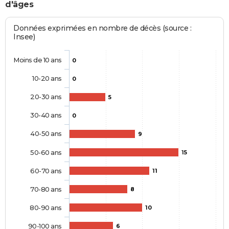
d'âges
Données exprimées en nombre de décès (source :
Insee)
Moins de 10 ans
0
10-20 ans
0
20-30 ans
5
30-40 ans
0
40-50 ans
9
50-60 ans
15
60-70 ans
11
70-80 ans
8
80-90 ans
10
90-100 ans
6