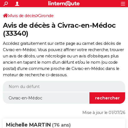
ACTUALITÉS
Connexion
S'inscrire
Avis de décès
Gironde
Rechercher
Société
Education
Villes
Politique
Faits Divers
Monde
+
SPORT
Avis de décès à Civrac-en-Médoc
Football
Cyclisme
Forum
Coupe du monde 2026
Tennis
Rugby
CULTURE
(33340)
TNT
Cinéma
Musique
Programme TV
Streaming
Sorties cinéma
+
FINANCE
Accédez gratuitement sur cette page au carnet des décès de
Civrac-en-Médoc. Vous pouvez affiner votre recherche, trouver
Impôts
Immobilier
Banque
Crédit
Retraite
Epargne
Risques naturels par ville
Assurance
AUTO
un avis de décès, une nécrologie ou un avis d'obsèques plus
ancien en tapant le nom d'un défunt et/ou le nom (ou code
Réserver un essai
Berlines
Forum auto
Essais
Citadines
SUV
+
HIGH-TECH
postal) d'une commune proche de Civrac-en-Médoc dans le
moteur de recherche ci-dessous.
Meilleur smartphone
Ordinateurs
Guide high-tech
Mobiles
Internet
Jeux vidéo
+
BRICOLAGE
Aménagement intérieur
Cuisine
Jardinage
+
Forum
Extérieur
Salle de bains
Rangement
WEEK-END
Escapades
Expositions
Week-end nature
Guides de France
Patrimoine
Musées
+
LIFESTYLE
Bien-être
Mode
+
Art de vivre
Loisirs
Modes de vie
SANTE
Mise à jour le 01/07/26
Guide de la santé
Médicaments
+
Alimentation
Maladies
Sommeil
VOYAGE
Michelle MARTIN
(76 ans)