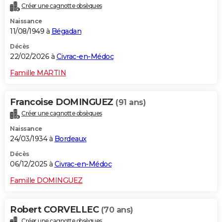
Créer une cagnotte obsèques
City break
Voyage de noces
Climat
Destinations
Voyage nature
Forum
+
PHOTO
Naissance
11/08/1949 à
Bégadan
GUIDES D'ACHAT
Décès
BONS PLANS
22/02/2026 à
Civrac-en-Médoc
CARTE DE VOEUX
Famille MARTIN
Carte Bonne année
Carte Pâques
Carte de Noël
Carte Saint-Valentin
Carte d'anniversaire
DICTIONNAIRE
Francoise DOMINGUEZ
(91 ans)
Biographies
Expressions
Dictionnaire
Citations
Proverbes
PROGRAMME TV
Créer une cagnotte obsèques
Naissance
COPAINS D'AVANT
24/03/1934 à
Bordeaux
Se connecter
Collèges
Universités
Service militaire
S'inscrire
Lycées
Primaires
Entreprises
Avis de recherche
AVIS DE DÉCÈS
Décès
06/12/2025 à
Civrac-en-Médoc
FORUM
Famille DOMINGUEZ
Lifestyle
Sport
Television
Cinema
Bricolage
Culture
Auto
Voyage
Robert CORVELLEC
(70 ans)
Créer une cagnotte obsèques