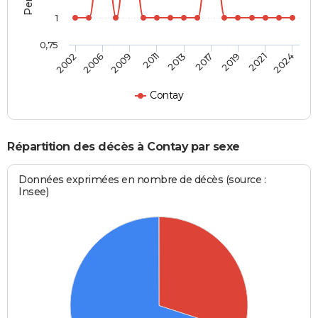
1
0,75
2011
2013
2017
2019
2021
2024
2002
2006
2009
Contay
Répartition des décès à Contay par sexe
Données exprimées en nombre de décès (source :
Insee)