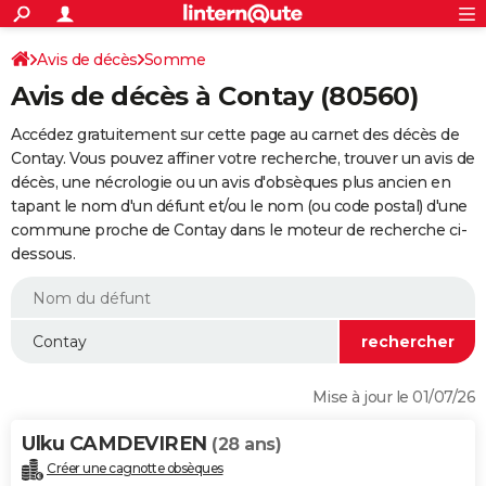
ACTUALITÉS
Connexion
S'inscrire
Avis de décès
Somme
Rechercher
Société
Education
Villes
Politique
Faits Divers
Monde
+
SPORT
Avis de décès à Contay (80560)
Football
Cyclisme
Forum
Coupe du monde 2026
Tennis
Rugby
CULTURE
Accédez gratuitement sur cette page au carnet des décès de
TNT
Cinéma
Musique
Programme TV
Streaming
Sorties cinéma
+
Contay. Vous pouvez affiner votre recherche, trouver un avis de
FINANCE
décès, une nécrologie ou un avis d'obsèques plus ancien en
Impôts
Immobilier
Banque
Crédit
Retraite
Epargne
Risques naturels par ville
Assurance
AUTO
tapant le nom d'un défunt et/ou le nom (ou code postal) d'une
commune proche de Contay dans le moteur de recherche ci-
Réserver un essai
Berlines
Forum auto
Essais
Citadines
SUV
+
HIGH-TECH
dessous.
Meilleur smartphone
Ordinateurs
Guide high-tech
Mobiles
Internet
Jeux vidéo
+
BRICOLAGE
Aménagement intérieur
Cuisine
Jardinage
+
Forum
Extérieur
Salle de bains
Rangement
WEEK-END
Escapades
Expositions
Week-end nature
Guides de France
Patrimoine
Musées
+
LIFESTYLE
Mise à jour le 01/07/26
Bien-être
Mode
+
Art de vivre
Loisirs
Modes de vie
SANTE
Ulku CAMDEVIREN
(28 ans)
Guide de la santé
Médicaments
+
Alimentation
Maladies
Sommeil
VOYAGE
Créer une cagnotte obsèques