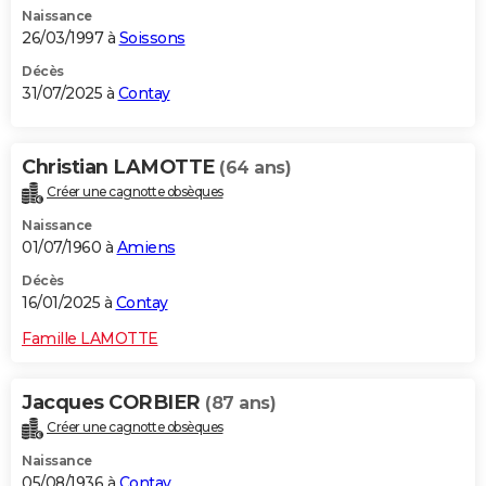
Naissance
City break
Voyage de noces
Climat
Destinations
Voyage nature
Forum
+
PHOTO
26/03/1997 à
Soissons
GUIDES D'ACHAT
Décès
31/07/2025 à
Contay
BONS PLANS
CARTE DE VOEUX
Christian LAMOTTE
(64 ans)
Créer une cagnotte obsèques
Carte Bonne année
Carte Pâques
Carte de Noël
Carte Saint-Valentin
Carte d'anniversaire
DICTIONNAIRE
Naissance
Biographies
Expressions
Dictionnaire
Citations
Proverbes
01/07/1960 à
Amiens
PROGRAMME TV
Décès
COPAINS D'AVANT
16/01/2025 à
Contay
Se connecter
Collèges
Universités
Service militaire
S'inscrire
Lycées
Primaires
Entreprises
Avis de recherche
AVIS DE DÉCÈS
Famille LAMOTTE
FORUM
Jacques CORBIER
(87 ans)
Lifestyle
Sport
Television
Cinema
Bricolage
Culture
Auto
Voyage
Créer une cagnotte obsèques
Naissance
05/08/1936 à
Contay