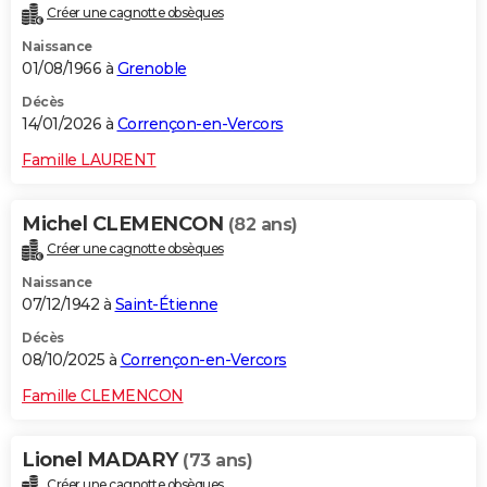
Créer une cagnotte obsèques
City break
Voyage de noces
Climat
Destinations
Voyage nature
Forum
+
PHOTO
Naissance
01/08/1966 à
Grenoble
GUIDES D'ACHAT
Décès
BONS PLANS
14/01/2026 à
Corrençon-en-Vercors
CARTE DE VOEUX
Famille LAURENT
Carte Bonne année
Carte Pâques
Carte de Noël
Carte Saint-Valentin
Carte d'anniversaire
DICTIONNAIRE
Michel CLEMENCON
(82 ans)
Biographies
Expressions
Dictionnaire
Citations
Proverbes
PROGRAMME TV
Créer une cagnotte obsèques
Naissance
COPAINS D'AVANT
07/12/1942 à
Saint-Étienne
Se connecter
Collèges
Universités
Service militaire
S'inscrire
Lycées
Primaires
Entreprises
Avis de recherche
AVIS DE DÉCÈS
Décès
08/10/2025 à
Corrençon-en-Vercors
FORUM
Famille CLEMENCON
Lifestyle
Sport
Television
Cinema
Bricolage
Culture
Auto
Voyage
Lionel MADARY
(73 ans)
Créer une cagnotte obsèques