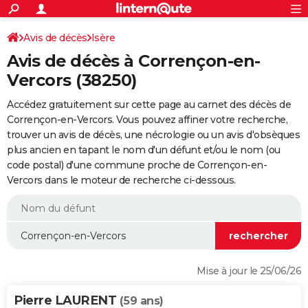
ACTUALITÉS
Connexion
S'inscrire
Avis de décès
Isère
Rechercher
Société
Education
Villes
Politique
Faits Divers
Monde
+
SPORT
Avis de décès à Corrençon-en-
Football
Cyclisme
Forum
Coupe du monde 2026
Tennis
Rugby
CULTURE
Vercors (38250)
TNT
Cinéma
Musique
Programme TV
Streaming
Sorties cinéma
+
FINANCE
Accédez gratuitement sur cette page au carnet des décès de
Corrençon-en-Vercors. Vous pouvez affiner votre recherche,
Impôts
Immobilier
Banque
Crédit
Retraite
Epargne
Risques naturels par ville
Assurance
AUTO
trouver un avis de décès, une nécrologie ou un avis d'obsèques
plus ancien en tapant le nom d'un défunt et/ou le nom (ou
Réserver un essai
Berlines
Forum auto
Essais
Citadines
SUV
+
HIGH-TECH
code postal) d'une commune proche de Corrençon-en-
Vercors dans le moteur de recherche ci-dessous.
Meilleur smartphone
Ordinateurs
Guide high-tech
Mobiles
Internet
Jeux vidéo
+
BRICOLAGE
Aménagement intérieur
Cuisine
Jardinage
+
Forum
Extérieur
Salle de bains
Rangement
WEEK-END
Escapades
Expositions
Week-end nature
Guides de France
Patrimoine
Musées
+
LIFESTYLE
Bien-être
Mode
+
Art de vivre
Loisirs
Modes de vie
SANTE
Mise à jour le 25/06/26
Guide de la santé
Médicaments
+
Alimentation
Maladies
Sommeil
VOYAGE
Pierre LAURENT
(59 ans)