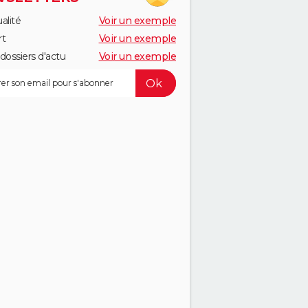
alité
Voir un exemple
rt
Voir un exemple
dossiers d'actu
Voir un exemple