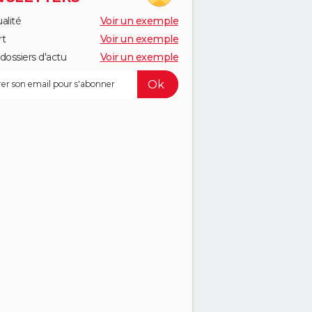
alité
Voir un exemple
rt
Voir un exemple
dossiers d'actu
Voir un exemple