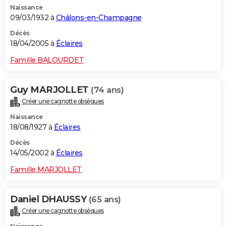
Naissance
City break
Voyage de noces
Climat
Destinations
Voyage nature
Forum
+
PHOTO
09/03/1932 à
Châlons-en-Champagne
GUIDES D'ACHAT
Décès
18/04/2005 à
Éclaires
BONS PLANS
Famille BALOURDET
CARTE DE VOEUX
Guy MARJOLLET
(74 ans)
Carte Bonne année
Carte Pâques
Carte de Noël
Carte Saint-Valentin
Carte d'anniversaire
DICTIONNAIRE
Créer une cagnotte obsèques
Biographies
Expressions
Dictionnaire
Citations
Proverbes
PROGRAMME TV
Naissance
18/08/1927 à
Éclaires
COPAINS D'AVANT
Décès
14/05/2002 à
Éclaires
Se connecter
Collèges
Universités
Service militaire
S'inscrire
Lycées
Primaires
Entreprises
Avis de recherche
AVIS DE DÉCÈS
Famille MARJOLLET
FORUM
Lifestyle
Sport
Television
Cinema
Bricolage
Culture
Auto
Voyage
Daniel DHAUSSY
(65 ans)
Créer une cagnotte obsèques