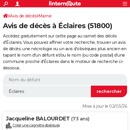
ACTUALITÉS
Connexion
S'inscrire
Avis de décès
Marne
Rechercher
Société
Education
Villes
Politique
Faits Divers
Monde
+
SPORT
Avis de décès à Éclaires (51800)
Football
Cyclisme
Forum
Coupe du monde 2026
Tennis
Rugby
CULTURE
Accédez gratuitement sur cette page au carnet des décès
TNT
Cinéma
Musique
Programme TV
Streaming
Sorties cinéma
+
d'Éclaires. Vous pouvez affiner votre recherche, trouver un avis
FINANCE
de décès, une nécrologie ou un avis d'obsèques plus ancien en
Impôts
Immobilier
Banque
Crédit
Retraite
Epargne
Risques naturels par ville
Assurance
AUTO
tapant le nom d'un défunt et/ou le nom (ou code postal) d'une
commune proche d'Éclaires dans le moteur de recherche ci-
Réserver un essai
Berlines
Forum auto
Essais
Citadines
SUV
+
HIGH-TECH
dessous.
Meilleur smartphone
Ordinateurs
Guide high-tech
Mobiles
Internet
Jeux vidéo
+
BRICOLAGE
Aménagement intérieur
Cuisine
Jardinage
+
Forum
Extérieur
Salle de bains
Rangement
WEEK-END
Escapades
Expositions
Week-end nature
Guides de France
Patrimoine
Musées
+
LIFESTYLE
Mise à jour le 02/03/26
Bien-être
Mode
+
Art de vivre
Loisirs
Modes de vie
SANTE
Jacqueline BALOURDET
(73 ans)
Guide de la santé
Médicaments
+
Alimentation
Maladies
Sommeil
VOYAGE
Créer une cagnotte obsèques