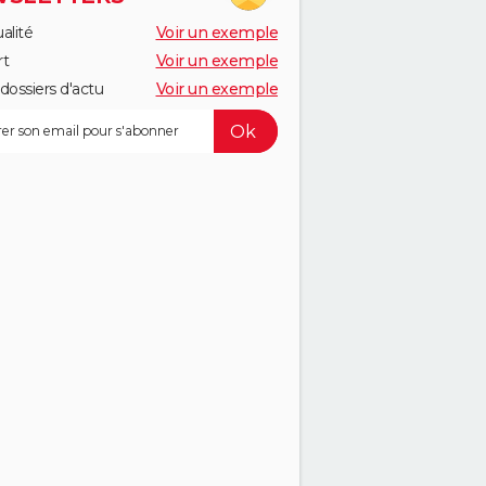
alité
Voir un exemple
rt
Voir un exemple
dossiers d'actu
Voir un exemple