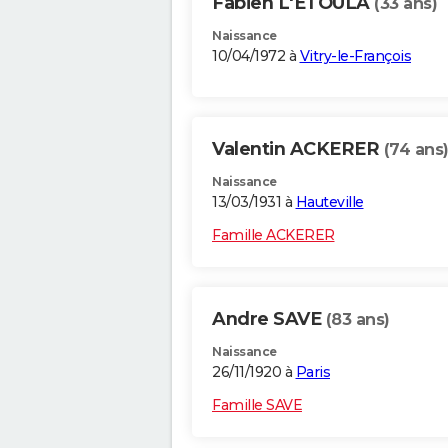
Fabien L'ETOULA
(33 ans)
Naissance
10/04/1972 à
Vitry-le-François
Valentin ACKERER
(74 ans
Naissance
13/03/1931 à
Hauteville
Famille ACKERER
Andre SAVE
(83 ans)
Naissance
26/11/1920 à
Paris
Famille SAVE