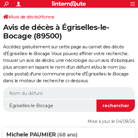
ACTUALITÉS
Connexion
S'inscrire
Avis de décès
Yonne
Rechercher
Société
Education
Villes
Politique
Faits Divers
Monde
+
SPORT
Avis de décès à Égriselles-le-
Football
Cyclisme
Forum
Coupe du monde 2026
Tennis
Rugby
CULTURE
Bocage (89500)
TNT
Cinéma
Musique
Programme TV
Streaming
Sorties cinéma
+
FINANCE
Accédez gratuitement sur cette page au carnet des décès
d'Égriselles-le-Bocage. Vous pouvez affiner votre recherche,
Impôts
Immobilier
Banque
Crédit
Retraite
Epargne
Risques naturels par ville
Assurance
AUTO
trouver un avis de décès, une nécrologie ou un avis d'obsèques
plus ancien en tapant le nom d'un défunt et/ou le nom (ou
Réserver un essai
Berlines
Forum auto
Essais
Citadines
SUV
+
HIGH-TECH
code postal) d'une commune proche d'Égriselles-le-Bocage
dans le moteur de recherche ci-dessous.
Meilleur smartphone
Ordinateurs
Guide high-tech
Mobiles
Internet
Jeux vidéo
+
BRICOLAGE
Aménagement intérieur
Cuisine
Jardinage
+
Forum
Extérieur
Salle de bains
Rangement
WEEK-END
Escapades
Expositions
Week-end nature
Guides de France
Patrimoine
Musées
+
LIFESTYLE
Bien-être
Mode
+
Art de vivre
Loisirs
Modes de vie
SANTE
Mise à jour le 04/08/26
Guide de la santé
Médicaments
+
Alimentation
Maladies
Sommeil
VOYAGE
Michele PAUMIER
(68 ans)