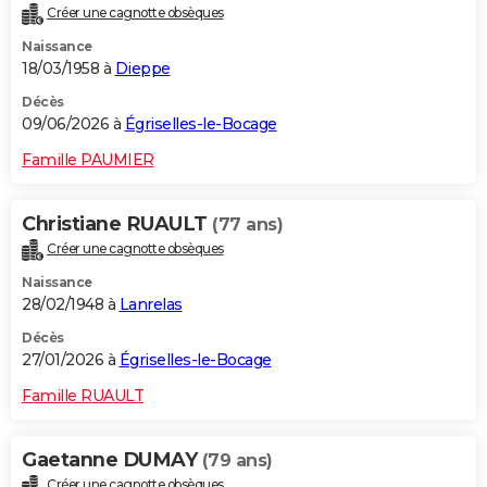
Créer une cagnotte obsèques
City break
Voyage de noces
Climat
Destinations
Voyage nature
Forum
+
PHOTO
Naissance
18/03/1958 à
Dieppe
GUIDES D'ACHAT
Décès
BONS PLANS
09/06/2026 à
Égriselles-le-Bocage
CARTE DE VOEUX
Famille PAUMIER
Carte Bonne année
Carte Pâques
Carte de Noël
Carte Saint-Valentin
Carte d'anniversaire
DICTIONNAIRE
Christiane RUAULT
(77 ans)
Biographies
Expressions
Dictionnaire
Citations
Proverbes
PROGRAMME TV
Créer une cagnotte obsèques
Naissance
COPAINS D'AVANT
28/02/1948 à
Lanrelas
Se connecter
Collèges
Universités
Service militaire
S'inscrire
Lycées
Primaires
Entreprises
Avis de recherche
AVIS DE DÉCÈS
Décès
27/01/2026 à
Égriselles-le-Bocage
FORUM
Famille RUAULT
Lifestyle
Sport
Television
Cinema
Bricolage
Culture
Auto
Voyage
Gaetanne DUMAY
(79 ans)
Créer une cagnotte obsèques