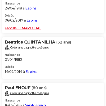
Naissance
City break
Voyage de noces
Climat
Destinations
Voyage nature
Forum
+
PHOTO
24/04/1918 à
Espins
GUIDES D'ACHAT
Décès
06/02/2017 à
Espins
BONS PLANS
Famille LEMARECHAL
CARTE DE VOEUX
Beatrice QUINTANILHA
(32 ans)
Carte Bonne année
Carte Pâques
Carte de Noël
Carte Saint-Valentin
Carte d'anniversaire
DICTIONNAIRE
Créer une cagnotte obsèques
Biographies
Expressions
Dictionnaire
Citations
Proverbes
PROGRAMME TV
Naissance
01/04/1982
COPAINS D'AVANT
Décès
14/09/2014 à
Espins
Se connecter
Collèges
Universités
Service militaire
S'inscrire
Lycées
Primaires
Entreprises
Avis de recherche
AVIS DE DÉCÈS
FORUM
Paul ENOUF
(80 ans)
Lifestyle
Sport
Television
Cinema
Bricolage
Culture
Auto
Voyage
Créer une cagnotte obsèques
Naissance
16/05/1933 à
Saint-Sylvain