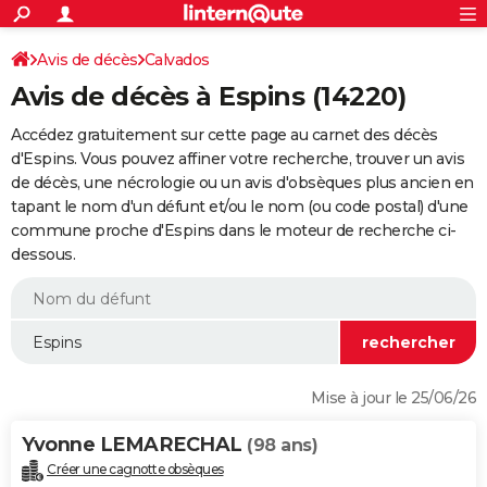
ACTUALITÉS
Connexion
S'inscrire
Avis de décès
Calvados
Rechercher
Société
Education
Villes
Politique
Faits Divers
Monde
+
SPORT
Avis de décès à Espins (14220)
Football
Cyclisme
Forum
Coupe du monde 2026
Tennis
Rugby
CULTURE
Accédez gratuitement sur cette page au carnet des décès
TNT
Cinéma
Musique
Programme TV
Streaming
Sorties cinéma
+
d'Espins. Vous pouvez affiner votre recherche, trouver un avis
FINANCE
de décès, une nécrologie ou un avis d'obsèques plus ancien en
Impôts
Immobilier
Banque
Crédit
Retraite
Epargne
Risques naturels par ville
Assurance
AUTO
tapant le nom d'un défunt et/ou le nom (ou code postal) d'une
commune proche d'Espins dans le moteur de recherche ci-
Réserver un essai
Berlines
Forum auto
Essais
Citadines
SUV
+
HIGH-TECH
dessous.
Meilleur smartphone
Ordinateurs
Guide high-tech
Mobiles
Internet
Jeux vidéo
+
BRICOLAGE
Aménagement intérieur
Cuisine
Jardinage
+
Forum
Extérieur
Salle de bains
Rangement
WEEK-END
Escapades
Expositions
Week-end nature
Guides de France
Patrimoine
Musées
+
LIFESTYLE
Mise à jour le 25/06/26
Bien-être
Mode
+
Art de vivre
Loisirs
Modes de vie
SANTE
Yvonne LEMARECHAL
(98 ans)
Guide de la santé
Médicaments
+
Alimentation
Maladies
Sommeil
VOYAGE
Créer une cagnotte obsèques