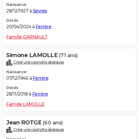
Naissance
City break
Voyage de noces
Climat
Destinations
Voyage nature
Forum
+
PHOTO
28/12/1927 à
Sèvres
GUIDES D'ACHAT
Décès
20/04/2024 à
Ferrère
BONS PLANS
Famille GARNAULT
CARTE DE VOEUX
Simone LAMOLLE
(71 ans)
Carte Bonne année
Carte Pâques
Carte de Noël
Carte Saint-Valentin
Carte d'anniversaire
DICTIONNAIRE
Créer une cagnotte obsèques
Biographies
Expressions
Dictionnaire
Citations
Proverbes
PROGRAMME TV
Naissance
07/12/1946 à
Ferrère
COPAINS D'AVANT
Décès
28/11/2018 à
Ferrère
Se connecter
Collèges
Universités
Service militaire
S'inscrire
Lycées
Primaires
Entreprises
Avis de recherche
AVIS DE DÉCÈS
Famille LAMOLLE
FORUM
Lifestyle
Sport
Television
Cinema
Bricolage
Culture
Auto
Voyage
Jean ROTGE
(60 ans)
Créer une cagnotte obsèques