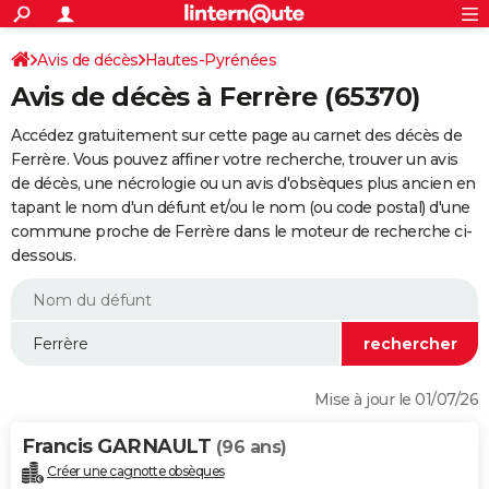
ACTUALITÉS
Connexion
S'inscrire
Avis de décès
Hautes-Pyrénées
Rechercher
Société
Education
Villes
Politique
Faits Divers
Monde
+
SPORT
Avis de décès à Ferrère (65370)
Football
Cyclisme
Forum
Coupe du monde 2026
Tennis
Rugby
CULTURE
Accédez gratuitement sur cette page au carnet des décès de
TNT
Cinéma
Musique
Programme TV
Streaming
Sorties cinéma
+
Ferrère. Vous pouvez affiner votre recherche, trouver un avis
FINANCE
de décès, une nécrologie ou un avis d'obsèques plus ancien en
Impôts
Immobilier
Banque
Crédit
Retraite
Epargne
Risques naturels par ville
Assurance
AUTO
tapant le nom d'un défunt et/ou le nom (ou code postal) d'une
commune proche de Ferrère dans le moteur de recherche ci-
Réserver un essai
Berlines
Forum auto
Essais
Citadines
SUV
+
HIGH-TECH
dessous.
Meilleur smartphone
Ordinateurs
Guide high-tech
Mobiles
Internet
Jeux vidéo
+
BRICOLAGE
Aménagement intérieur
Cuisine
Jardinage
+
Forum
Extérieur
Salle de bains
Rangement
WEEK-END
Escapades
Expositions
Week-end nature
Guides de France
Patrimoine
Musées
+
LIFESTYLE
Mise à jour le 01/07/26
Bien-être
Mode
+
Art de vivre
Loisirs
Modes de vie
SANTE
Francis GARNAULT
(96 ans)
Guide de la santé
Médicaments
+
Alimentation
Maladies
Sommeil
VOYAGE
Créer une cagnotte obsèques