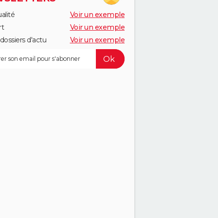
alité
Voir un exemple
rt
Voir un exemple
dossiers d'actu
Voir un exemple