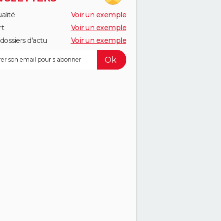
alité
Voir un exemple
rt
Voir un exemple
dossiers d'actu
Voir un exemple