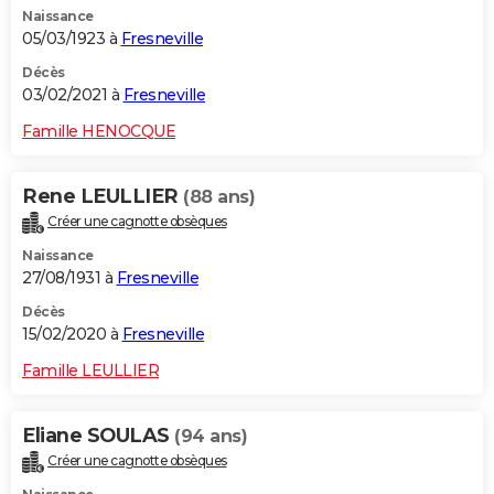
Naissance
City break
Voyage de noces
Climat
Destinations
Voyage nature
Forum
+
PHOTO
05/03/1923 à
Fresneville
GUIDES D'ACHAT
Décès
03/02/2021 à
Fresneville
BONS PLANS
Famille HENOCQUE
CARTE DE VOEUX
Rene LEULLIER
(88 ans)
Carte Bonne année
Carte Pâques
Carte de Noël
Carte Saint-Valentin
Carte d'anniversaire
DICTIONNAIRE
Créer une cagnotte obsèques
Biographies
Expressions
Dictionnaire
Citations
Proverbes
PROGRAMME TV
Naissance
27/08/1931 à
Fresneville
COPAINS D'AVANT
Décès
15/02/2020 à
Fresneville
Se connecter
Collèges
Universités
Service militaire
S'inscrire
Lycées
Primaires
Entreprises
Avis de recherche
AVIS DE DÉCÈS
Famille LEULLIER
FORUM
Lifestyle
Sport
Television
Cinema
Bricolage
Culture
Auto
Voyage
Eliane SOULAS
(94 ans)
Créer une cagnotte obsèques