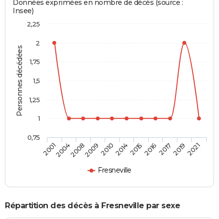
Données exprimées en nombre de décès (source :
Insee)
2,25
2
Personnes décédées
1,75
1,5
1,25
1
0,75
2015
2014
2010
2009
2008
2004
2001
2021
2019
2017
2016
Fresneville
Répartition des décès à Fresneville par sexe