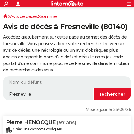
ACTUALITÉS
Connexion
S'inscrire
Avis de décès
Somme
Rechercher
Société
Education
Villes
Politique
Faits Divers
Monde
+
SPORT
Avis de décès à Fresneville (80140)
Football
Cyclisme
Forum
Coupe du monde 2026
Tennis
Rugby
CULTURE
Accédez gratuitement sur cette page au carnet des décès de
TNT
Cinéma
Musique
Programme TV
Streaming
Sorties cinéma
+
Fresneville. Vous pouvez affiner votre recherche, trouver un
FINANCE
avis de décès, une nécrologie ou un avis d'obsèques plus
Impôts
Immobilier
Banque
Crédit
Retraite
Epargne
Risques naturels par ville
Assurance
AUTO
ancien en tapant le nom d'un défunt et/ou le nom (ou code
postal) d'une commune proche de Fresneville dans le moteur
Réserver un essai
Berlines
Forum auto
Essais
Citadines
SUV
+
HIGH-TECH
de recherche ci-dessous.
Meilleur smartphone
Ordinateurs
Guide high-tech
Mobiles
Internet
Jeux vidéo
+
BRICOLAGE
Aménagement intérieur
Cuisine
Jardinage
+
Forum
Extérieur
Salle de bains
Rangement
WEEK-END
Escapades
Expositions
Week-end nature
Guides de France
Patrimoine
Musées
+
LIFESTYLE
Mise à jour le 25/06/26
Bien-être
Mode
+
Art de vivre
Loisirs
Modes de vie
SANTE
Pierre HENOCQUE
(97 ans)
Guide de la santé
Médicaments
+
Alimentation
Maladies
Sommeil
VOYAGE
Créer une cagnotte obsèques