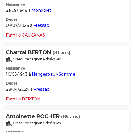
Naissance
City break
Voyage de noces
Climat
Destinations
Voyage nature
Forum
+
PHOTO
21/09/1948 à
Monoblet
GUIDES D'ACHAT
Décès
07/07/2026 à
Fressac
BONS PLANS
Famille CAUCANAS
CARTE DE VOEUX
Chantal BERTON
(81 ans)
Carte Bonne année
Carte Pâques
Carte de Noël
Carte Saint-Valentin
Carte d'anniversaire
DICTIONNAIRE
Créer une cagnotte obsèques
Biographies
Expressions
Dictionnaire
Citations
Proverbes
PROGRAMME TV
Naissance
10/03/1943 à
Hangest-sur-Somme
COPAINS D'AVANT
Décès
28/04/2024 à
Fressac
Se connecter
Collèges
Universités
Service militaire
S'inscrire
Lycées
Primaires
Entreprises
Avis de recherche
AVIS DE DÉCÈS
Famille BERTON
FORUM
Lifestyle
Sport
Television
Cinema
Bricolage
Culture
Auto
Voyage
Antoinette ROCHER
(85 ans)
Créer une cagnotte obsèques