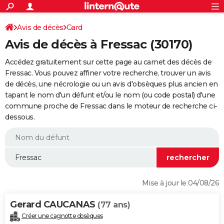
ACTUALITÉS
Connexion
S'inscrire
Avis de décès
Gard
Rechercher
Société
Education
Villes
Politique
Faits Divers
Monde
+
SPORT
Avis de décès à Fressac (30170)
Football
Cyclisme
Forum
Coupe du monde 2026
Tennis
Rugby
CULTURE
Accédez gratuitement sur cette page au carnet des décès de
TNT
Cinéma
Musique
Programme TV
Streaming
Sorties cinéma
+
Fressac. Vous pouvez affiner votre recherche, trouver un avis
FINANCE
de décès, une nécrologie ou un avis d'obsèques plus ancien en
Impôts
Immobilier
Banque
Crédit
Retraite
Epargne
Risques naturels par ville
Assurance
AUTO
tapant le nom d'un défunt et/ou le nom (ou code postal) d'une
commune proche de Fressac dans le moteur de recherche ci-
Réserver un essai
Berlines
Forum auto
Essais
Citadines
SUV
+
HIGH-TECH
dessous.
Meilleur smartphone
Ordinateurs
Guide high-tech
Mobiles
Internet
Jeux vidéo
+
BRICOLAGE
Aménagement intérieur
Cuisine
Jardinage
+
Forum
Extérieur
Salle de bains
Rangement
WEEK-END
Escapades
Expositions
Week-end nature
Guides de France
Patrimoine
Musées
+
LIFESTYLE
Mise à jour le 04/08/26
Bien-être
Mode
+
Art de vivre
Loisirs
Modes de vie
SANTE
Gerard CAUCANAS
(77 ans)
Guide de la santé
Médicaments
+
Alimentation
Maladies
Sommeil
VOYAGE
Créer une cagnotte obsèques