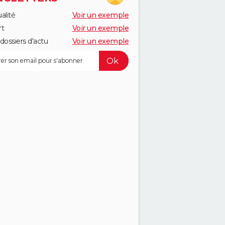
alité
Voir un exemple
rt
Voir un exemple
dossiers d'actu
Voir un exemple