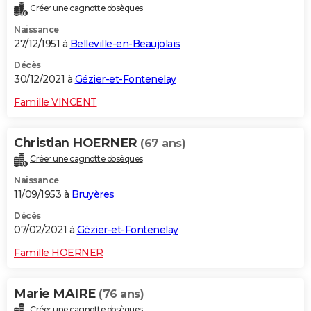
Créer une cagnotte obsèques
City break
Voyage de noces
Climat
Destinations
Voyage nature
Forum
+
PHOTO
Naissance
27/12/1951 à
Belleville-en-Beaujolais
GUIDES D'ACHAT
Décès
BONS PLANS
30/12/2021 à
Gézier-et-Fontenelay
CARTE DE VOEUX
Famille VINCENT
Carte Bonne année
Carte Pâques
Carte de Noël
Carte Saint-Valentin
Carte d'anniversaire
DICTIONNAIRE
Christian HOERNER
(67 ans)
Biographies
Expressions
Dictionnaire
Citations
Proverbes
PROGRAMME TV
Créer une cagnotte obsèques
Naissance
COPAINS D'AVANT
11/09/1953 à
Bruyères
Se connecter
Collèges
Universités
Service militaire
S'inscrire
Lycées
Primaires
Entreprises
Avis de recherche
AVIS DE DÉCÈS
Décès
07/02/2021 à
Gézier-et-Fontenelay
FORUM
Famille HOERNER
Lifestyle
Sport
Television
Cinema
Bricolage
Culture
Auto
Voyage
Marie MAIRE
(76 ans)
Créer une cagnotte obsèques