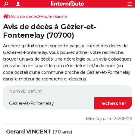
ACTUALITÉS
Connexion
S'inscrire
Avis de décès
Haute-Saône
Rechercher
Société
Education
Villes
Politique
Faits Divers
Monde
+
SPORT
Avis de décès à Gézier-et-
Football
Cyclisme
Forum
Coupe du monde 2026
Tennis
Rugby
CULTURE
Fontenelay (70700)
TNT
Cinéma
Musique
Programme TV
Streaming
Sorties cinéma
+
FINANCE
Accédez gratuitement sur cette page au carnet des décès de
Gézier-et-Fontenelay. Vous pouvez affiner votre recherche,
Impôts
Immobilier
Banque
Crédit
Retraite
Epargne
Risques naturels par ville
Assurance
AUTO
trouver un avis de décès, une nécrologie ou un avis d'obsèques
plus ancien en tapant le nom d'un défunt et/ou le nom (ou
Réserver un essai
Berlines
Forum auto
Essais
Citadines
SUV
+
HIGH-TECH
code postal) d'une commune proche de Gézier-et-Fontenelay
dans le moteur de recherche ci-dessous.
Meilleur smartphone
Ordinateurs
Guide high-tech
Mobiles
Internet
Jeux vidéo
+
BRICOLAGE
Aménagement intérieur
Cuisine
Jardinage
+
Forum
Extérieur
Salle de bains
Rangement
WEEK-END
Escapades
Expositions
Week-end nature
Guides de France
Patrimoine
Musées
+
LIFESTYLE
Bien-être
Mode
+
Art de vivre
Loisirs
Modes de vie
SANTE
Mise à jour le 24/06/26
Guide de la santé
Médicaments
+
Alimentation
Maladies
Sommeil
VOYAGE
Gerard VINCENT
(70 ans)