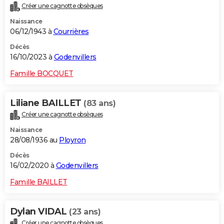
Créer une cagnotte obsèques
City break
Voyage de noces
Climat
Destinations
Voyage nature
Forum
+
PHOTO
Naissance
06/12/1943 à
Courrières
GUIDES D'ACHAT
Décès
BONS PLANS
16/10/2023 à
Godenvillers
CARTE DE VOEUX
Famille BOCQUET
Carte Bonne année
Carte Pâques
Carte de Noël
Carte Saint-Valentin
Carte d'anniversaire
DICTIONNAIRE
Liliane BAILLET
(83 ans)
Biographies
Expressions
Dictionnaire
Citations
Proverbes
PROGRAMME TV
Créer une cagnotte obsèques
Naissance
COPAINS D'AVANT
28/08/1936 au
Ployron
Se connecter
Collèges
Universités
Service militaire
S'inscrire
Lycées
Primaires
Entreprises
Avis de recherche
AVIS DE DÉCÈS
Décès
16/02/2020 à
Godenvillers
FORUM
Famille BAILLET
Lifestyle
Sport
Television
Cinema
Bricolage
Culture
Auto
Voyage
Dylan VIDAL
(23 ans)
Créer une cagnotte obsèques