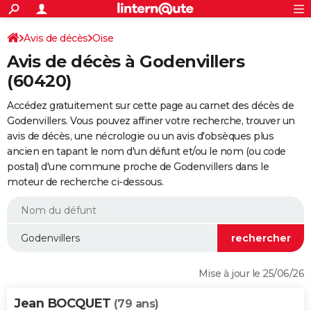
ACTUALITÉS
Connexion
S'inscrire
Avis de décès
Oise
Rechercher
Société
Education
Villes
Politique
Faits Divers
Monde
+
SPORT
Avis de décès à Godenvillers
Football
Cyclisme
Forum
Coupe du monde 2026
Tennis
Rugby
CULTURE
(60420)
TNT
Cinéma
Musique
Programme TV
Streaming
Sorties cinéma
+
FINANCE
Accédez gratuitement sur cette page au carnet des décès de
Godenvillers. Vous pouvez affiner votre recherche, trouver un
Impôts
Immobilier
Banque
Crédit
Retraite
Epargne
Risques naturels par ville
Assurance
AUTO
avis de décès, une nécrologie ou un avis d'obsèques plus
ancien en tapant le nom d'un défunt et/ou le nom (ou code
Réserver un essai
Berlines
Forum auto
Essais
Citadines
SUV
+
HIGH-TECH
postal) d'une commune proche de Godenvillers dans le
moteur de recherche ci-dessous.
Meilleur smartphone
Ordinateurs
Guide high-tech
Mobiles
Internet
Jeux vidéo
+
BRICOLAGE
Aménagement intérieur
Cuisine
Jardinage
+
Forum
Extérieur
Salle de bains
Rangement
WEEK-END
Escapades
Expositions
Week-end nature
Guides de France
Patrimoine
Musées
+
LIFESTYLE
Bien-être
Mode
+
Art de vivre
Loisirs
Modes de vie
SANTE
Mise à jour le 25/06/26
Guide de la santé
Médicaments
+
Alimentation
Maladies
Sommeil
VOYAGE
Jean BOCQUET
(79 ans)