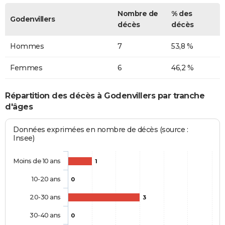
Nombre de
% des
Godenvillers
décès
décès
Hommes
7
53,8 %
Femmes
6
46,2 %
Répartition des décès à Godenvillers par tranche
d'âges
Données exprimées en nombre de décès (source :
Insee)
Moins de 10 ans
1
10-20 ans
0
20-30 ans
3
30-40 ans
0