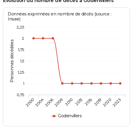
Evolution du nombre de décès à Godenvillers
Données exprimées en nombre de décès (source :
Insee)
2,25
2
Personnes décédées
1,75
1,5
1,25
1
0,75
2000
2004
2006
2009
2010
2013
2015
2019
2020
2023
Godenvillers