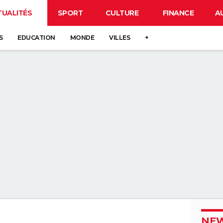
TUALITÉS
SPORT
CULTURE
FINANCE
A
S
EDUCATION
MONDE
VILLES
+
NEW