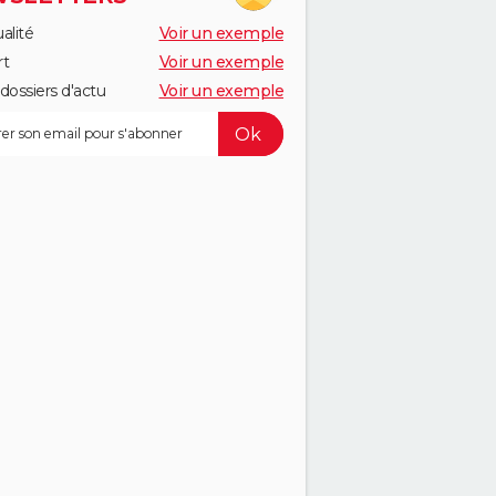
alité
Voir un exemple
rt
Voir un exemple
dossiers d'actu
Voir un exemple