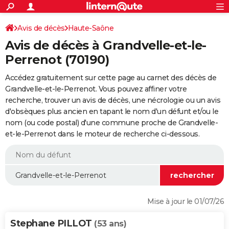
ACTUALITÉS
Connexion
S'inscrire
Avis de décès
Haute-Saône
Rechercher
Société
Education
Villes
Politique
Faits Divers
Monde
+
SPORT
Avis de décès à Grandvelle-et-le-
Football
Cyclisme
Forum
Coupe du monde 2026
Tennis
Rugby
CULTURE
Perrenot (70190)
TNT
Cinéma
Musique
Programme TV
Streaming
Sorties cinéma
+
FINANCE
Accédez gratuitement sur cette page au carnet des décès de
Grandvelle-et-le-Perrenot. Vous pouvez affiner votre
Impôts
Immobilier
Banque
Crédit
Retraite
Epargne
Risques naturels par ville
Assurance
AUTO
recherche, trouver un avis de décès, une nécrologie ou un avis
d'obsèques plus ancien en tapant le nom d'un défunt et/ou le
Réserver un essai
Berlines
Forum auto
Essais
Citadines
SUV
+
HIGH-TECH
nom (ou code postal) d'une commune proche de Grandvelle-
et-le-Perrenot dans le moteur de recherche ci-dessous.
Meilleur smartphone
Ordinateurs
Guide high-tech
Mobiles
Internet
Jeux vidéo
+
BRICOLAGE
Aménagement intérieur
Cuisine
Jardinage
+
Forum
Extérieur
Salle de bains
Rangement
WEEK-END
Escapades
Expositions
Week-end nature
Guides de France
Patrimoine
Musées
+
LIFESTYLE
Bien-être
Mode
+
Art de vivre
Loisirs
Modes de vie
SANTE
Mise à jour le 01/07/26
Guide de la santé
Médicaments
+
Alimentation
Maladies
Sommeil
VOYAGE
Stephane PILLOT
(53 ans)