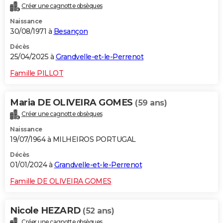
Créer une cagnotte obsèques
City break
Voyage de noces
Climat
Destinations
Voyage nature
Forum
+
PHOTO
Naissance
30/08/1971 à
Besançon
GUIDES D'ACHAT
Décès
BONS PLANS
25/04/2025 à
Grandvelle-et-le-Perrenot
CARTE DE VOEUX
Famille PILLOT
Carte Bonne année
Carte Pâques
Carte de Noël
Carte Saint-Valentin
Carte d'anniversaire
DICTIONNAIRE
Maria DE OLIVEIRA GOMES
(59 ans)
Biographies
Expressions
Dictionnaire
Citations
Proverbes
PROGRAMME TV
Créer une cagnotte obsèques
Naissance
COPAINS D'AVANT
19/07/1964 à MILHEIROS PORTUGAL
Se connecter
Collèges
Universités
Service militaire
S'inscrire
Lycées
Primaires
Entreprises
Avis de recherche
AVIS DE DÉCÈS
Décès
01/01/2024 à
Grandvelle-et-le-Perrenot
FORUM
Famille DE OLIVEIRA GOMES
Lifestyle
Sport
Television
Cinema
Bricolage
Culture
Auto
Voyage
Nicole HEZARD
(52 ans)
Créer une cagnotte obsèques