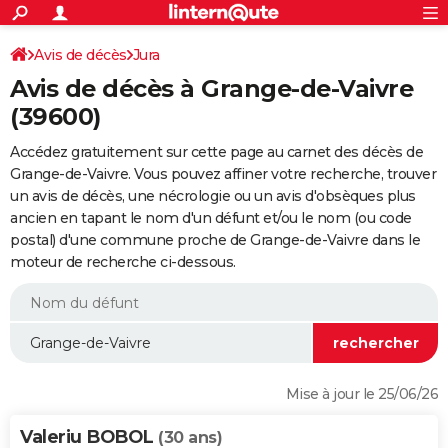
ACTUALITÉS
Connexion
S'inscrire
Avis de décès
Jura
Rechercher
Société
Education
Villes
Politique
Faits Divers
Monde
+
SPORT
Avis de décès à Grange-de-Vaivre
Football
Cyclisme
Forum
Coupe du monde 2026
Tennis
Rugby
CULTURE
(39600)
TNT
Cinéma
Musique
Programme TV
Streaming
Sorties cinéma
+
FINANCE
Accédez gratuitement sur cette page au carnet des décès de
Grange-de-Vaivre. Vous pouvez affiner votre recherche, trouver
Impôts
Immobilier
Banque
Crédit
Retraite
Epargne
Risques naturels par ville
Assurance
AUTO
un avis de décès, une nécrologie ou un avis d'obsèques plus
ancien en tapant le nom d'un défunt et/ou le nom (ou code
Réserver un essai
Berlines
Forum auto
Essais
Citadines
SUV
+
HIGH-TECH
postal) d'une commune proche de Grange-de-Vaivre dans le
moteur de recherche ci-dessous.
Meilleur smartphone
Ordinateurs
Guide high-tech
Mobiles
Internet
Jeux vidéo
+
BRICOLAGE
Aménagement intérieur
Cuisine
Jardinage
+
Forum
Extérieur
Salle de bains
Rangement
WEEK-END
Escapades
Expositions
Week-end nature
Guides de France
Patrimoine
Musées
+
LIFESTYLE
Bien-être
Mode
+
Art de vivre
Loisirs
Modes de vie
SANTE
Mise à jour le 25/06/26
Guide de la santé
Médicaments
+
Alimentation
Maladies
Sommeil
VOYAGE
Valeriu BOBOL
(30 ans)