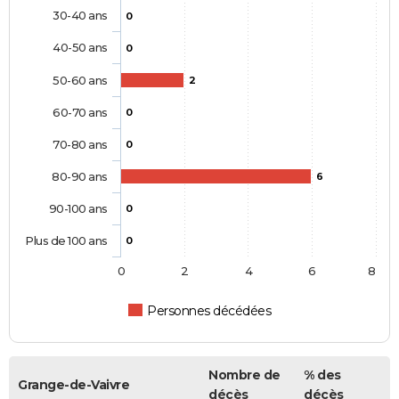
30-40 ans
0
40-50 ans
0
50-60 ans
2
60-70 ans
0
70-80 ans
0
80-90 ans
6
90-100 ans
0
Plus de 100 ans
0
0
2
4
6
8
Personnes décédées
Nombre de
% des
Grange-de-Vaivre
décès
décès