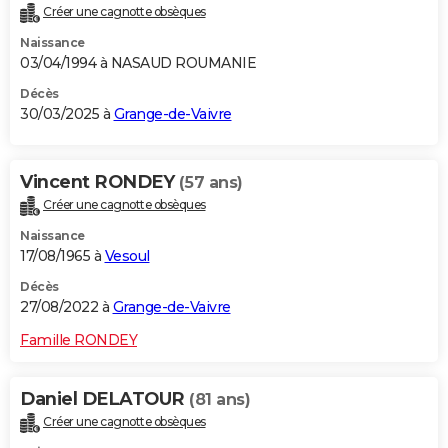
Créer une cagnotte obsèques
City break
Voyage de noces
Climat
Destinations
Voyage nature
Forum
+
PHOTO
Naissance
03/04/1994 à NASAUD ROUMANIE
GUIDES D'ACHAT
Décès
BONS PLANS
30/03/2025 à
Grange-de-Vaivre
CARTE DE VOEUX
Vincent RONDEY
(57 ans)
Carte Bonne année
Carte Pâques
Carte de Noël
Carte Saint-Valentin
Carte d'anniversaire
DICTIONNAIRE
Créer une cagnotte obsèques
Biographies
Expressions
Dictionnaire
Citations
Proverbes
PROGRAMME TV
Naissance
17/08/1965 à
Vesoul
COPAINS D'AVANT
Décès
Se connecter
Collèges
Universités
Service militaire
S'inscrire
Lycées
Primaires
Entreprises
Avis de recherche
27/08/2022 à
Grange-de-Vaivre
AVIS DE DÉCÈS
Famille RONDEY
FORUM
Lifestyle
Sport
Television
Cinema
Bricolage
Culture
Auto
Voyage
Daniel DELATOUR
(81 ans)
Créer une cagnotte obsèques