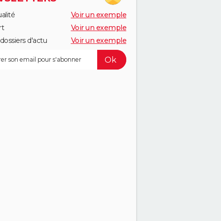
alité
Voir un exemple
rt
Voir un exemple
dossiers d'actu
Voir un exemple