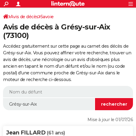
ACTUALITÉS
Connexion
S'inscrire
Avis de décès
Savoie
Rechercher
Société
Education
Villes
Politique
Faits Divers
Monde
+
SPORT
Avis de décès à Grésy-sur-Aix
Football
Cyclisme
Forum
Coupe du monde 2026
Tennis
Rugby
CULTURE
(73100)
TNT
Cinéma
Musique
Programme TV
Streaming
Sorties cinéma
+
FINANCE
Accédez gratuitement sur cette page au carnet des décès de
Grésy-sur-Aix. Vous pouvez affiner votre recherche, trouver un
Impôts
Immobilier
Banque
Crédit
Retraite
Epargne
Risques naturels par ville
Assurance
AUTO
avis de décès, une nécrologie ou un avis d'obsèques plus
ancien en tapant le nom d'un défunt et/ou le nom (ou code
Réserver un essai
Berlines
Forum auto
Essais
Citadines
SUV
+
HIGH-TECH
postal) d'une commune proche de Grésy-sur-Aix dans le
moteur de recherche ci-dessous.
Meilleur smartphone
Ordinateurs
Guide high-tech
Mobiles
Internet
Jeux vidéo
+
BRICOLAGE
Aménagement intérieur
Cuisine
Jardinage
+
Forum
Extérieur
Salle de bains
Rangement
WEEK-END
Escapades
Expositions
Week-end nature
Guides de France
Patrimoine
Musées
+
LIFESTYLE
Bien-être
Mode
+
Art de vivre
Loisirs
Modes de vie
SANTE
Mise à jour le 01/07/26
Guide de la santé
Médicaments
+
Alimentation
Maladies
Sommeil
VOYAGE
Jean FILLARD
(61 ans)