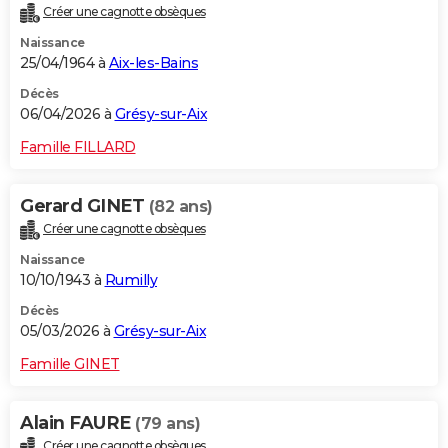
Créer une cagnotte obsèques
City break
Voyage de noces
Climat
Destinations
Voyage nature
Forum
+
PHOTO
Naissance
25/04/1964 à
Aix-les-Bains
GUIDES D'ACHAT
Décès
BONS PLANS
06/04/2026 à
Grésy-sur-Aix
CARTE DE VOEUX
Famille FILLARD
Carte Bonne année
Carte Pâques
Carte de Noël
Carte Saint-Valentin
Carte d'anniversaire
DICTIONNAIRE
Gerard GINET
(82 ans)
Biographies
Expressions
Dictionnaire
Citations
Proverbes
PROGRAMME TV
Créer une cagnotte obsèques
Naissance
COPAINS D'AVANT
10/10/1943 à
Rumilly
Se connecter
Collèges
Universités
Service militaire
S'inscrire
Lycées
Primaires
Entreprises
Avis de recherche
AVIS DE DÉCÈS
Décès
05/03/2026 à
Grésy-sur-Aix
FORUM
Famille GINET
Lifestyle
Sport
Television
Cinema
Bricolage
Culture
Auto
Voyage
Alain FAURE
(79 ans)
Créer une cagnotte obsèques