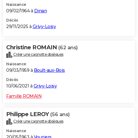
Naissance
City break
Voyage de noces
Climat
Destinations
Voyage nature
Forum
+
PHOTO
09/02/1964 à
Dinan
GUIDES D'ACHAT
Décès
29/11/2025 à
Grivy-Loisy
BONS PLANS
CARTE DE VOEUX
Christine ROMAIN
(62 ans)
Créer une cagnotte obsèques
Carte Bonne année
Carte Pâques
Carte de Noël
Carte Saint-Valentin
Carte d'anniversaire
DICTIONNAIRE
Naissance
Biographies
Expressions
Dictionnaire
Citations
Proverbes
09/03/1959 à
Boult-aux-Bois
PROGRAMME TV
Décès
COPAINS D'AVANT
10/06/2021 à
Grivy-Loisy
Se connecter
Collèges
Universités
Service militaire
S'inscrire
Lycées
Primaires
Entreprises
Avis de recherche
AVIS DE DÉCÈS
Famille ROMAIN
FORUM
Philippe LEROY
(56 ans)
Lifestyle
Sport
Television
Cinema
Bricolage
Culture
Auto
Voyage
Créer une cagnotte obsèques
Naissance
20/05/1963 à
Vouziers