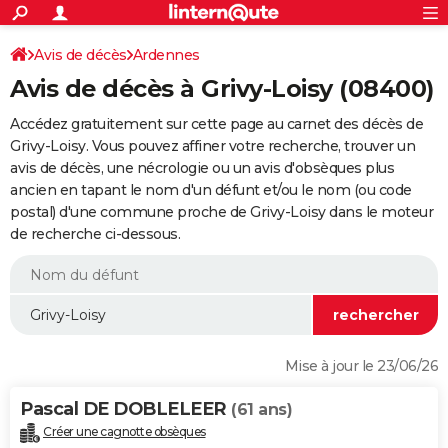
ACTUALITÉS
Connexion
S'inscrire
Avis de décès
Ardennes
Rechercher
Société
Education
Villes
Politique
Faits Divers
Monde
+
SPORT
Avis de décès à Grivy-Loisy (08400)
Football
Cyclisme
Forum
Coupe du monde 2026
Tennis
Rugby
CULTURE
Accédez gratuitement sur cette page au carnet des décès de
TNT
Cinéma
Musique
Programme TV
Streaming
Sorties cinéma
+
Grivy-Loisy. Vous pouvez affiner votre recherche, trouver un
FINANCE
avis de décès, une nécrologie ou un avis d'obsèques plus
Impôts
Immobilier
Banque
Crédit
Retraite
Epargne
Risques naturels par ville
Assurance
AUTO
ancien en tapant le nom d'un défunt et/ou le nom (ou code
postal) d'une commune proche de Grivy-Loisy dans le moteur
Réserver un essai
Berlines
Forum auto
Essais
Citadines
SUV
+
HIGH-TECH
de recherche ci-dessous.
Meilleur smartphone
Ordinateurs
Guide high-tech
Mobiles
Internet
Jeux vidéo
+
BRICOLAGE
Aménagement intérieur
Cuisine
Jardinage
+
Forum
Extérieur
Salle de bains
Rangement
WEEK-END
Escapades
Expositions
Week-end nature
Guides de France
Patrimoine
Musées
+
LIFESTYLE
Mise à jour le 23/06/26
Bien-être
Mode
+
Art de vivre
Loisirs
Modes de vie
SANTE
Pascal DE DOBLELEER
(61 ans)
Guide de la santé
Médicaments
+
Alimentation
Maladies
Sommeil
VOYAGE
Créer une cagnotte obsèques