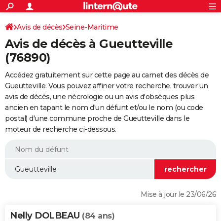
ACTUALITÉS
Connexion
S'inscrire
Avis de décès
Seine-Maritime
Rechercher
Société
Education
Villes
Politique
Faits Divers
Monde
+
SPORT
Avis de décès à Gueutteville
Football
Cyclisme
Forum
Coupe du monde 2026
Tennis
Rugby
CULTURE
(76890)
TNT
Cinéma
Musique
Programme TV
Streaming
Sorties cinéma
+
FINANCE
Accédez gratuitement sur cette page au carnet des décès de
Gueutteville. Vous pouvez affiner votre recherche, trouver un
Impôts
Immobilier
Banque
Crédit
Retraite
Epargne
Risques naturels par ville
Assurance
AUTO
avis de décès, une nécrologie ou un avis d'obsèques plus
ancien en tapant le nom d'un défunt et/ou le nom (ou code
Réserver un essai
Berlines
Forum auto
Essais
Citadines
SUV
+
HIGH-TECH
postal) d'une commune proche de Gueutteville dans le
moteur de recherche ci-dessous.
Meilleur smartphone
Ordinateurs
Guide high-tech
Mobiles
Internet
Jeux vidéo
+
BRICOLAGE
Aménagement intérieur
Cuisine
Jardinage
+
Forum
Extérieur
Salle de bains
Rangement
WEEK-END
Escapades
Expositions
Week-end nature
Guides de France
Patrimoine
Musées
+
LIFESTYLE
Bien-être
Mode
+
Art de vivre
Loisirs
Modes de vie
SANTE
Mise à jour le 23/06/26
Guide de la santé
Médicaments
+
Alimentation
Maladies
Sommeil
VOYAGE
Nelly DOLBEAU
(84 ans)