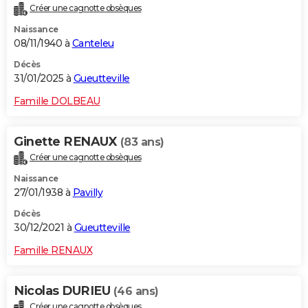
Créer une cagnotte obsèques
City break
Voyage de noces
Climat
Destinations
Voyage nature
Forum
+
PHOTO
Naissance
08/11/1940 à
Canteleu
GUIDES D'ACHAT
Décès
BONS PLANS
31/01/2025 à
Gueutteville
CARTE DE VOEUX
Famille DOLBEAU
Carte Bonne année
Carte Pâques
Carte de Noël
Carte Saint-Valentin
Carte d'anniversaire
DICTIONNAIRE
Ginette RENAUX
(83 ans)
Biographies
Expressions
Dictionnaire
Citations
Proverbes
PROGRAMME TV
Créer une cagnotte obsèques
Naissance
COPAINS D'AVANT
27/01/1938 à
Pavilly
Se connecter
Collèges
Universités
Service militaire
S'inscrire
Lycées
Primaires
Entreprises
Avis de recherche
AVIS DE DÉCÈS
Décès
30/12/2021 à
Gueutteville
FORUM
Famille RENAUX
Lifestyle
Sport
Television
Cinema
Bricolage
Culture
Auto
Voyage
Nicolas DURIEU
(46 ans)
Créer une cagnotte obsèques