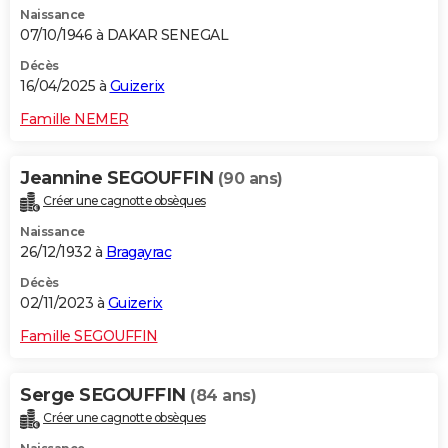
Naissance
City break
Voyage de noces
Climat
Destinations
Voyage nature
Forum
+
PHOTO
07/10/1946 à DAKAR SENEGAL
GUIDES D'ACHAT
Décès
16/04/2025 à
Guizerix
BONS PLANS
Famille NEMER
CARTE DE VOEUX
Jeannine SEGOUFFIN
(90 ans)
Carte Bonne année
Carte Pâques
Carte de Noël
Carte Saint-Valentin
Carte d'anniversaire
DICTIONNAIRE
Créer une cagnotte obsèques
Biographies
Expressions
Dictionnaire
Citations
Proverbes
PROGRAMME TV
Naissance
26/12/1932 à
Bragayrac
COPAINS D'AVANT
Décès
02/11/2023 à
Guizerix
Se connecter
Collèges
Universités
Service militaire
S'inscrire
Lycées
Primaires
Entreprises
Avis de recherche
AVIS DE DÉCÈS
Famille SEGOUFFIN
FORUM
Lifestyle
Sport
Television
Cinema
Bricolage
Culture
Auto
Voyage
Serge SEGOUFFIN
(84 ans)
Créer une cagnotte obsèques