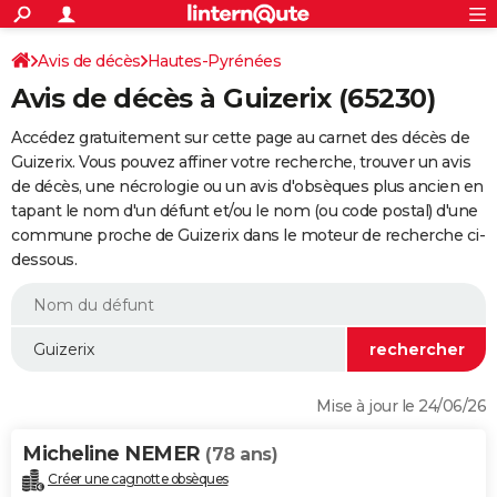
ACTUALITÉS
Connexion
S'inscrire
Avis de décès
Hautes-Pyrénées
Rechercher
Société
Education
Villes
Politique
Faits Divers
Monde
+
SPORT
Avis de décès à Guizerix (65230)
Football
Cyclisme
Forum
Coupe du monde 2026
Tennis
Rugby
CULTURE
Accédez gratuitement sur cette page au carnet des décès de
TNT
Cinéma
Musique
Programme TV
Streaming
Sorties cinéma
+
Guizerix. Vous pouvez affiner votre recherche, trouver un avis
FINANCE
de décès, une nécrologie ou un avis d'obsèques plus ancien en
Impôts
Immobilier
Banque
Crédit
Retraite
Epargne
Risques naturels par ville
Assurance
AUTO
tapant le nom d'un défunt et/ou le nom (ou code postal) d'une
commune proche de Guizerix dans le moteur de recherche ci-
Réserver un essai
Berlines
Forum auto
Essais
Citadines
SUV
+
HIGH-TECH
dessous.
Meilleur smartphone
Ordinateurs
Guide high-tech
Mobiles
Internet
Jeux vidéo
+
BRICOLAGE
Aménagement intérieur
Cuisine
Jardinage
+
Forum
Extérieur
Salle de bains
Rangement
WEEK-END
Escapades
Expositions
Week-end nature
Guides de France
Patrimoine
Musées
+
LIFESTYLE
Mise à jour le 24/06/26
Bien-être
Mode
+
Art de vivre
Loisirs
Modes de vie
SANTE
Micheline NEMER
(78 ans)
Guide de la santé
Médicaments
+
Alimentation
Maladies
Sommeil
VOYAGE
Créer une cagnotte obsèques