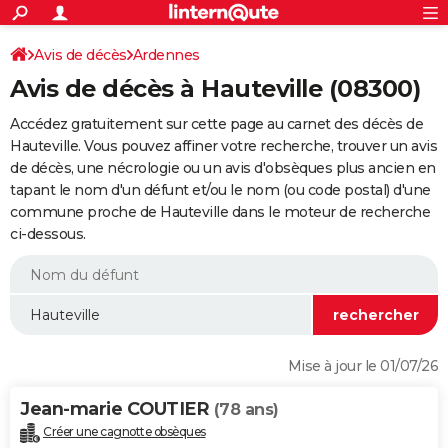
ACTUALITÉS
Connexion
S'inscrire
Avis de décès
Ardennes
Rechercher
Société
Education
Villes
Politique
Faits Divers
Monde
+
SPORT
Avis de décès à Hauteville (08300)
Football
Cyclisme
Forum
Coupe du monde 2026
Tennis
Rugby
CULTURE
Accédez gratuitement sur cette page au carnet des décès de
TNT
Cinéma
Musique
Programme TV
Streaming
Sorties cinéma
+
Hauteville. Vous pouvez affiner votre recherche, trouver un avis
FINANCE
de décès, une nécrologie ou un avis d'obsèques plus ancien en
Impôts
Immobilier
Banque
Crédit
Retraite
Epargne
Risques naturels par ville
Assurance
AUTO
tapant le nom d'un défunt et/ou le nom (ou code postal) d'une
commune proche de Hauteville dans le moteur de recherche
Réserver un essai
Berlines
Forum auto
Essais
Citadines
SUV
+
HIGH-TECH
ci-dessous.
Meilleur smartphone
Ordinateurs
Guide high-tech
Mobiles
Internet
Jeux vidéo
+
BRICOLAGE
Aménagement intérieur
Cuisine
Jardinage
+
Forum
Extérieur
Salle de bains
Rangement
WEEK-END
Escapades
Expositions
Week-end nature
Guides de France
Patrimoine
Musées
+
LIFESTYLE
Mise à jour le 01/07/26
Bien-être
Mode
+
Art de vivre
Loisirs
Modes de vie
SANTE
Jean-marie COUTIER
(78 ans)
Guide de la santé
Médicaments
+
Alimentation
Maladies
Sommeil
VOYAGE
Créer une cagnotte obsèques