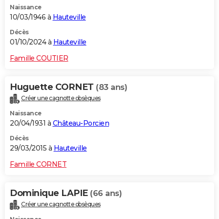
Naissance
City break
Voyage de noces
Climat
Destinations
Voyage nature
Forum
+
PHOTO
10/03/1946 à
Hauteville
GUIDES D'ACHAT
Décès
01/10/2024 à
Hauteville
BONS PLANS
Famille COUTIER
CARTE DE VOEUX
Huguette CORNET
(83 ans)
Carte Bonne année
Carte Pâques
Carte de Noël
Carte Saint-Valentin
Carte d'anniversaire
DICTIONNAIRE
Créer une cagnotte obsèques
Biographies
Expressions
Dictionnaire
Citations
Proverbes
PROGRAMME TV
Naissance
20/04/1931 à
Château-Porcien
COPAINS D'AVANT
Décès
29/03/2015 à
Hauteville
Se connecter
Collèges
Universités
Service militaire
S'inscrire
Lycées
Primaires
Entreprises
Avis de recherche
AVIS DE DÉCÈS
Famille CORNET
FORUM
Lifestyle
Sport
Television
Cinema
Bricolage
Culture
Auto
Voyage
Dominique LAPIE
(66 ans)
Créer une cagnotte obsèques