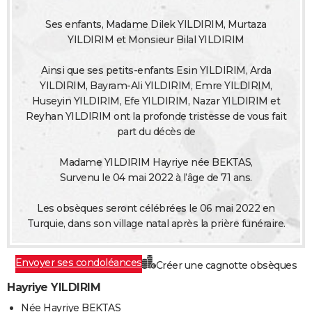
City break
Voyage de noces
Climat
Destinations
Voyage nature
Forum
+
PHOTO
Ses enfants, Madame Dilek YILDIRIM, Murtaza
YILDIRIM et Monsieur Bilal YILDIRIM
GUIDES D'ACHAT
Ainsi que ses petits-enfants Esin YILDIRIM, Arda
BONS PLANS
YILDIRIM, Bayram-Ali YILDIRIM, Emre YILDIRIM,
Huseyin YILDIRIM, Efe YILDIRIM, Nazar YILDIRIM et
CARTE DE VOEUX
Reyhan YILDIRIM ont la profonde tristesse de vous fait
Carte Bonne année
Carte Pâques
Carte de Noël
Carte Saint-Valentin
Carte d'anniversaire
DICTIONNAIRE
part du décès de
Biographies
Expressions
Dictionnaire
Citations
Proverbes
PROGRAMME TV
Madame YILDIRIM Hayriye née BEKTAS,
Survenu le 04 mai 2022 à l’âge de 71 ans.
COPAINS D'AVANT
Les obsèques seront célébrées le 06 mai 2022 en
Se connecter
Collèges
Universités
Service militaire
S'inscrire
Lycées
Primaires
Entreprises
Avis de recherche
AVIS DE DÉCÈS
Turquie, dans son village natal après la prière funéraire.
FORUM
Envoyer ses condoléances
Créer une cagnotte obsèques
Lifestyle
Sport
Television
Cinema
Bricolage
Culture
Auto
Voyage
Hayriye YILDIRIM
Née Hayriye BEKTAS