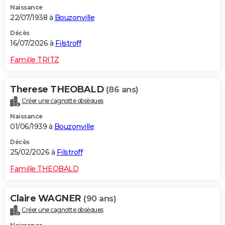
Naissance
City break
Voyage de noces
Climat
Destinations
Voyage nature
Forum
+
PHOTO
22/07/1938 à
Bouzonville
GUIDES D'ACHAT
Décès
16/07/2026 à
Filstroff
BONS PLANS
Famille TRITZ
CARTE DE VOEUX
Therese THEOBALD
(86 ans)
Carte Bonne année
Carte Pâques
Carte de Noël
Carte Saint-Valentin
Carte d'anniversaire
DICTIONNAIRE
Créer une cagnotte obsèques
Biographies
Expressions
Dictionnaire
Citations
Proverbes
PROGRAMME TV
Naissance
01/06/1939 à
Bouzonville
COPAINS D'AVANT
Décès
25/02/2026 à
Filstroff
Se connecter
Collèges
Universités
Service militaire
S'inscrire
Lycées
Primaires
Entreprises
Avis de recherche
AVIS DE DÉCÈS
Famille THEOBALD
FORUM
Lifestyle
Sport
Television
Cinema
Bricolage
Culture
Auto
Voyage
Claire WAGNER
(90 ans)
Créer une cagnotte obsèques