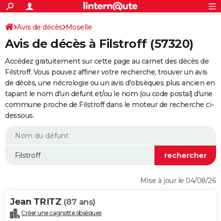
ACTUALITÉS
Connexion
S'inscrire
Avis de décès
Moselle
Rechercher
Société
Education
Villes
Politique
Faits Divers
Monde
+
SPORT
Avis de décès à Filstroff (57320)
Football
Cyclisme
Forum
Coupe du monde 2026
Tennis
Rugby
CULTURE
Accédez gratuitement sur cette page au carnet des décès de
TNT
Cinéma
Musique
Programme TV
Streaming
Sorties cinéma
+
Filstroff. Vous pouvez affiner votre recherche, trouver un avis
FINANCE
de décès, une nécrologie ou un avis d'obsèques plus ancien en
Impôts
Immobilier
Banque
Crédit
Retraite
Epargne
Risques naturels par ville
Assurance
AUTO
tapant le nom d'un défunt et/ou le nom (ou code postal) d'une
commune proche de Filstroff dans le moteur de recherche ci-
Réserver un essai
Berlines
Forum auto
Essais
Citadines
SUV
+
HIGH-TECH
dessous.
Meilleur smartphone
Ordinateurs
Guide high-tech
Mobiles
Internet
Jeux vidéo
+
BRICOLAGE
Aménagement intérieur
Cuisine
Jardinage
+
Forum
Extérieur
Salle de bains
Rangement
WEEK-END
Escapades
Expositions
Week-end nature
Guides de France
Patrimoine
Musées
+
LIFESTYLE
Mise à jour le 04/08/26
Bien-être
Mode
+
Art de vivre
Loisirs
Modes de vie
SANTE
Jean TRITZ
(87 ans)
Guide de la santé
Médicaments
+
Alimentation
Maladies
Sommeil
VOYAGE
Créer une cagnotte obsèques