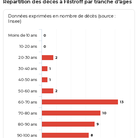
Répartition des décès à Filstroff par tranche d'âges
Données exprimées en nombre de décès (source :
Insee)
Moins de 10 ans
0
10-20 ans
0
20-30 ans
2
30-40 ans
1
40-50 ans
1
50-60 ans
2
60-70 ans
13
70-80 ans
10
80-90 ans
9
90-100 ans
8