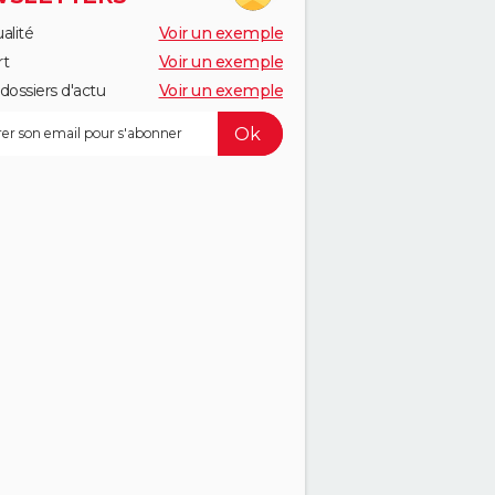
alité
Voir un exemple
rt
Voir un exemple
dossiers d'actu
Voir un exemple