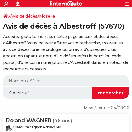
ACTUALITÉS
Connexion
S'inscrire
Avis de décès
Moselle
Rechercher
Société
Education
Villes
Politique
Faits Divers
Monde
+
SPORT
Avis de décès à Albestroff (57670)
Football
Cyclisme
Forum
Coupe du monde 2026
Tennis
Rugby
CULTURE
Accédez gratuitement sur cette page au carnet des décès
TNT
Cinéma
Musique
Programme TV
Streaming
Sorties cinéma
+
d'Albestroff. Vous pouvez affiner votre recherche, trouver un
FINANCE
avis de décès, une nécrologie ou un avis d'obsèques plus
Impôts
Immobilier
Banque
Crédit
Retraite
Epargne
Risques naturels par ville
Assurance
AUTO
ancien en tapant le nom d'un défunt et/ou le nom (ou code
postal) d'une commune proche d'Albestroff dans le moteur de
Réserver un essai
Berlines
Forum auto
Essais
Citadines
SUV
+
HIGH-TECH
recherche ci-dessous.
Meilleur smartphone
Ordinateurs
Guide high-tech
Mobiles
Internet
Jeux vidéo
+
BRICOLAGE
Aménagement intérieur
Cuisine
Jardinage
+
Forum
Extérieur
Salle de bains
Rangement
WEEK-END
Escapades
Expositions
Week-end nature
Guides de France
Patrimoine
Musées
+
LIFESTYLE
Mise à jour le 04/08/26
Bien-être
Mode
+
Art de vivre
Loisirs
Modes de vie
SANTE
Roland WAGNER
(76 ans)
Guide de la santé
Médicaments
+
Alimentation
Maladies
Sommeil
VOYAGE
Créer une cagnotte obsèques