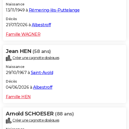
Naissance
City break
Voyage de noces
Climat
Destinations
Voyage nature
Forum
+
PHOTO
13/11/1949 à
Rémering-lès-Puttelange
GUIDES D'ACHAT
Décès
21/07/2026 à
Albestroff
BONS PLANS
Famille WAGNER
CARTE DE VOEUX
Jean HEN
(58 ans)
Carte Bonne année
Carte Pâques
Carte de Noël
Carte Saint-Valentin
Carte d'anniversaire
DICTIONNAIRE
Créer une cagnotte obsèques
Biographies
Expressions
Dictionnaire
Citations
Proverbes
PROGRAMME TV
Naissance
29/10/1967 à
Saint-Avold
COPAINS D'AVANT
Décès
04/06/2026 à
Albestroff
Se connecter
Collèges
Universités
Service militaire
S'inscrire
Lycées
Primaires
Entreprises
Avis de recherche
AVIS DE DÉCÈS
Famille HEN
FORUM
Lifestyle
Sport
Television
Cinema
Bricolage
Culture
Auto
Voyage
Arnold SCHOESER
(88 ans)
Créer une cagnotte obsèques