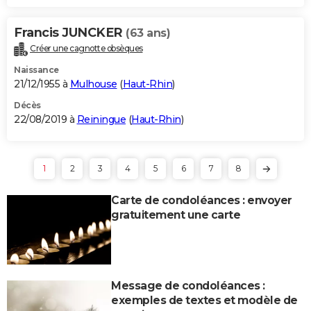
Francis JUNCKER
(63 ans)
Créer une cagnotte obsèques
Naissance
21/12/1955 à
Mulhouse
(
Haut-Rhin
)
Décès
22/08/2019 à
Reiningue
(
Haut-Rhin
)
1
2
3
4
5
6
7
8
Carte de condoléances : envoyer
gratuitement une carte
Message de condoléances :
exemples de textes et modèle de