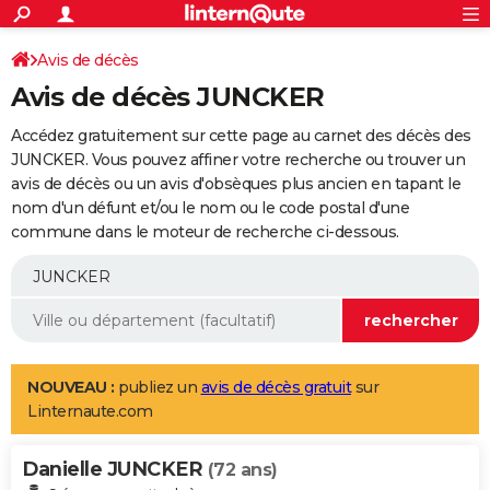
ACTUALITÉS
Connexion
S'inscrire
Avis de décès
Rechercher
Société
Education
Villes
Politique
Faits Divers
Monde
+
SPORT
Avis de décès JUNCKER
Football
Cyclisme
Forum
Coupe du monde 2026
Tennis
Rugby
CULTURE
Accédez gratuitement sur cette page au carnet des décès des
TNT
Cinéma
Musique
Programme TV
Streaming
Sorties cinéma
+
JUNCKER. Vous pouvez affiner votre recherche ou trouver un
FINANCE
avis de décès ou un avis d'obsèques plus ancien en tapant le
Impôts
Immobilier
Banque
Crédit
Retraite
Epargne
Risques naturels par ville
Assurance
AUTO
nom d'un défunt et/ou le nom ou le code postal d'une
commune dans le moteur de recherche ci-dessous.
Réserver un essai
Berlines
Forum auto
Essais
Citadines
SUV
+
HIGH-TECH
Meilleur smartphone
Ordinateurs
Guide high-tech
Mobiles
Internet
Jeux vidéo
+
BRICOLAGE
Aménagement intérieur
Cuisine
Jardinage
+
Forum
Extérieur
Salle de bains
Rangement
WEEK-END
Escapades
Expositions
Week-end nature
Guides de France
Patrimoine
Musées
+
LIFESTYLE
NOUVEAU :
publiez un
avis de décès gratuit
sur
Linternaute.com
Bien-être
Mode
+
Art de vivre
Loisirs
Modes de vie
SANTE
Danielle JUNCKER
Guide de la santé
Médicaments
+
Alimentation
Maladies
Sommeil
(72 ans)
VOYAGE