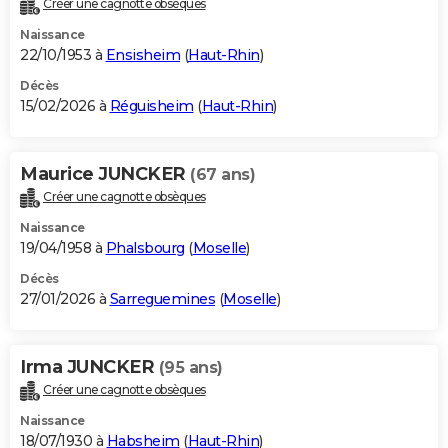
Créer une cagnotte obsèques
City break
Voyage de noces
Climat
Destinations
Voyage nature
Forum
+
PHOTO
Naissance
22/10/1953 à
Ensisheim
(
Haut-Rhin
)
GUIDES D'ACHAT
Décès
15/02/2026 à
Réguisheim
(
Haut-Rhin
)
BONS PLANS
CARTE DE VOEUX
Maurice JUNCKER
(67 ans)
Carte Bonne année
Carte Pâques
Carte de Noël
Carte Saint-Valentin
Carte d'anniversaire
DICTIONNAIRE
Créer une cagnotte obsèques
Biographies
Expressions
Dictionnaire
Citations
Proverbes
PROGRAMME TV
Naissance
19/04/1958 à
Phalsbourg
(
Moselle
)
COPAINS D'AVANT
Décès
27/01/2026 à
Sarreguemines
(
Moselle
)
Se connecter
Collèges
Universités
Service militaire
S'inscrire
Lycées
Primaires
Entreprises
Avis de recherche
AVIS DE DÉCÈS
FORUM
Irma JUNCKER
(95 ans)
Lifestyle
Sport
Television
Cinema
Bricolage
Culture
Auto
Voyage
Créer une cagnotte obsèques
Naissance
18/07/1930 à
Habsheim
(
Haut-Rhin
)