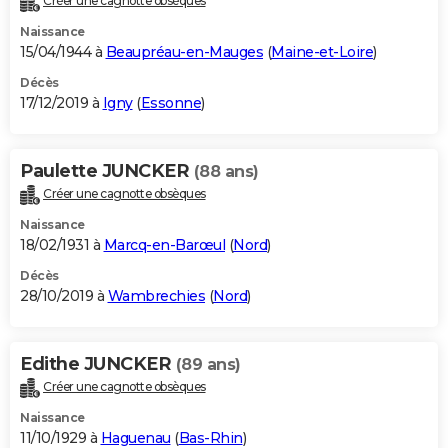
Créer une cagnotte obsèques
Naissance
15/04/1944 à
Beaupréau-en-Mauges
(
Maine-et-Loire
)
Décès
17/12/2019 à
Igny
(
Essonne
)
Paulette JUNCKER
(88 ans)
Créer une cagnotte obsèques
Naissance
18/02/1931 à
Marcq-en-Barœul
(
Nord
)
Décès
28/10/2019 à
Wambrechies
(
Nord
)
Edithe JUNCKER
(89 ans)
Créer une cagnotte obsèques
Naissance
11/10/1929 à
Haguenau
(
Bas-Rhin
)