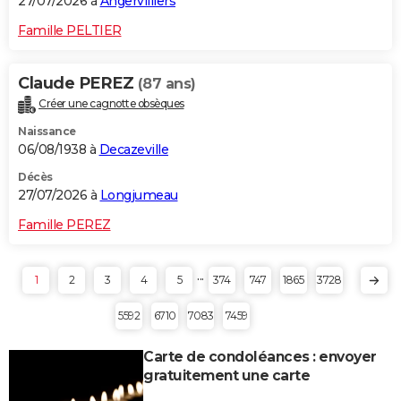
27/07/2026 à
Angervilliers
Famille PELTIER
Claude PEREZ
(87 ans)
Créer une cagnotte obsèques
Naissance
06/08/1938 à
Decazeville
Décès
27/07/2026 à
Longjumeau
Famille PEREZ
...
1
2
3
4
5
374
747
1865
3728
5592
6710
7083
7459
Carte de condoléances : envoyer
gratuitement une carte