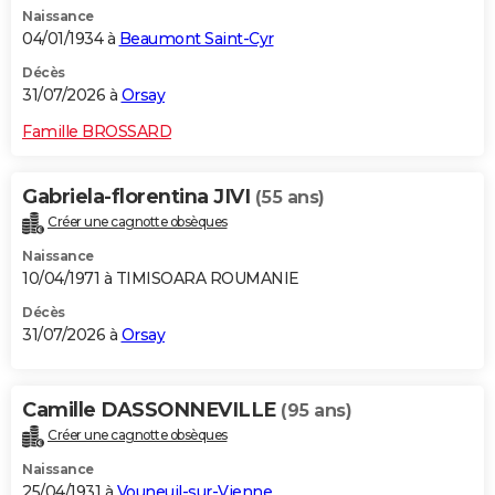
Naissance
City break
Voyage de noces
Climat
Destinations
Voyage nature
Forum
+
PHOTO
04/01/1934 à
Beaumont Saint-Cyr
GUIDES D'ACHAT
Décès
31/07/2026 à
Orsay
BONS PLANS
Famille BROSSARD
CARTE DE VOEUX
Gabriela-florentina JIVI
(55 ans)
Carte Bonne année
Carte Pâques
Carte de Noël
Carte Saint-Valentin
Carte d'anniversaire
DICTIONNAIRE
Créer une cagnotte obsèques
Biographies
Expressions
Dictionnaire
Citations
Proverbes
PROGRAMME TV
Naissance
10/04/1971 à TIMISOARA ROUMANIE
COPAINS D'AVANT
Décès
31/07/2026 à
Orsay
Se connecter
Collèges
Universités
Service militaire
S'inscrire
Lycées
Primaires
Entreprises
Avis de recherche
AVIS DE DÉCÈS
FORUM
Camille DASSONNEVILLE
(95 ans)
Lifestyle
Sport
Television
Cinema
Bricolage
Culture
Auto
Voyage
Créer une cagnotte obsèques
Naissance
25/04/1931 à
Vouneuil-sur-Vienne