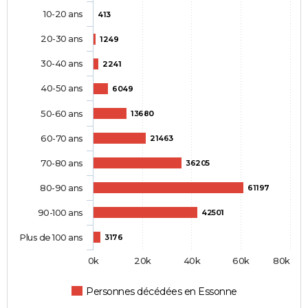
10-20 ans
413
20-30 ans
1249
30-40 ans
2241
40-50 ans
6049
50-60 ans
13680
60-70 ans
21463
70-80 ans
36205
80-90 ans
61197
90-100 ans
42501
Plus de 100 ans
3176
0k
20k
40k
60k
80k
Personnes décédées en Essonne