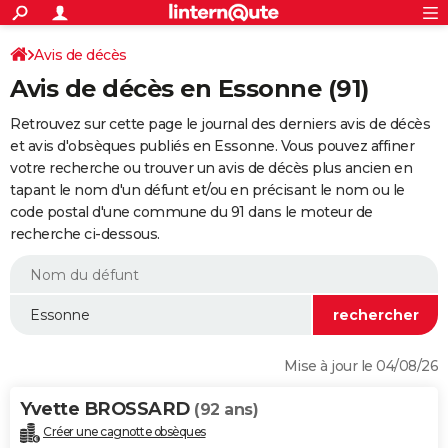
ACTUALITÉS
Connexion
S'inscrire
Avis de décès
Rechercher
Société
Education
Villes
Politique
Faits Divers
Monde
+
SPORT
Avis de décès en Essonne (91)
Football
Cyclisme
Forum
Coupe du monde 2026
Tennis
Rugby
CULTURE
Retrouvez sur cette page le journal des derniers avis de décès
TNT
Cinéma
Musique
Programme TV
Streaming
Sorties cinéma
+
et avis d'obsèques publiés en Essonne. Vous pouvez affiner
FINANCE
votre recherche ou trouver un avis de décès plus ancien en
Impôts
Immobilier
Banque
Crédit
Retraite
Epargne
Risques naturels par ville
Assurance
AUTO
tapant le nom d'un défunt et/ou en précisant le nom ou le
code postal d'une commune du 91 dans le moteur de
Réserver un essai
Berlines
Forum auto
Essais
Citadines
SUV
+
HIGH-TECH
recherche ci-dessous.
Meilleur smartphone
Ordinateurs
Guide high-tech
Mobiles
Internet
Jeux vidéo
+
BRICOLAGE
Aménagement intérieur
Cuisine
Jardinage
+
Forum
Extérieur
Salle de bains
Rangement
WEEK-END
Escapades
Expositions
Week-end nature
Guides de France
Patrimoine
Musées
+
LIFESTYLE
Mise à jour le 04/08/26
Bien-être
Mode
+
Art de vivre
Loisirs
Modes de vie
SANTE
Yvette BROSSARD
(92 ans)
Guide de la santé
Médicaments
+
Alimentation
Maladies
Sommeil
VOYAGE
Créer une cagnotte obsèques