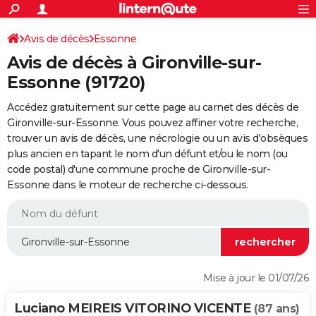
ACTUALITÉS
Connexion
S'inscrire
Avis de décès
Essonne
Rechercher
Société
Education
Villes
Politique
Faits Divers
Monde
+
SPORT
Avis de décès à Gironville-sur-
Football
Cyclisme
Forum
Coupe du monde 2026
Tennis
Rugby
CULTURE
Essonne (91720)
TNT
Cinéma
Musique
Programme TV
Streaming
Sorties cinéma
+
FINANCE
Accédez gratuitement sur cette page au carnet des décès de
Gironville-sur-Essonne. Vous pouvez affiner votre recherche,
Impôts
Immobilier
Banque
Crédit
Retraite
Epargne
Risques naturels par ville
Assurance
AUTO
trouver un avis de décès, une nécrologie ou un avis d'obsèques
plus ancien en tapant le nom d'un défunt et/ou le nom (ou
Réserver un essai
Berlines
Forum auto
Essais
Citadines
SUV
+
HIGH-TECH
code postal) d'une commune proche de Gironville-sur-
Essonne dans le moteur de recherche ci-dessous.
Meilleur smartphone
Ordinateurs
Guide high-tech
Mobiles
Internet
Jeux vidéo
+
BRICOLAGE
Aménagement intérieur
Cuisine
Jardinage
+
Forum
Extérieur
Salle de bains
Rangement
WEEK-END
Escapades
Expositions
Week-end nature
Guides de France
Patrimoine
Musées
+
LIFESTYLE
Bien-être
Mode
+
Art de vivre
Loisirs
Modes de vie
SANTE
Mise à jour le 01/07/26
Guide de la santé
Médicaments
+
Alimentation
Maladies
Sommeil
VOYAGE
Luciano MEIREIS VITORINO VICENTE
(87 ans)