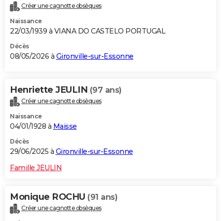
Créer une cagnotte obsèques
City break
Voyage de noces
Climat
Destinations
Voyage nature
Forum
+
PHOTO
Naissance
22/03/1939 à VIANA DO CASTELO PORTUGAL
GUIDES D'ACHAT
Décès
BONS PLANS
08/05/2026 à
Gironville-sur-Essonne
CARTE DE VOEUX
Henriette JEULIN
(97 ans)
Carte Bonne année
Carte Pâques
Carte de Noël
Carte Saint-Valentin
Carte d'anniversaire
DICTIONNAIRE
Créer une cagnotte obsèques
Biographies
Expressions
Dictionnaire
Citations
Proverbes
PROGRAMME TV
Naissance
04/01/1928 à
Maisse
COPAINS D'AVANT
Décès
Se connecter
Collèges
Universités
Service militaire
S'inscrire
Lycées
Primaires
Entreprises
Avis de recherche
29/06/2025 à
Gironville-sur-Essonne
AVIS DE DÉCÈS
Famille JEULIN
FORUM
Lifestyle
Sport
Television
Cinema
Bricolage
Culture
Auto
Voyage
Monique ROCHU
(91 ans)
Créer une cagnotte obsèques