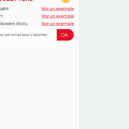
alité
Voir un exemple
rt
Voir un exemple
dossiers d'actu
Voir un exemple