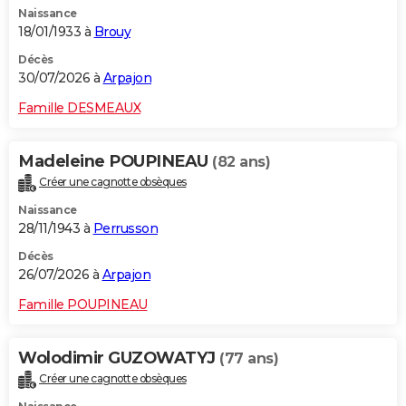
Naissance
City break
Voyage de noces
Climat
Destinations
Voyage nature
Forum
+
PHOTO
18/01/1933 à
Brouy
GUIDES D'ACHAT
Décès
30/07/2026 à
Arpajon
BONS PLANS
Famille DESMEAUX
CARTE DE VOEUX
Madeleine POUPINEAU
(82 ans)
Carte Bonne année
Carte Pâques
Carte de Noël
Carte Saint-Valentin
Carte d'anniversaire
DICTIONNAIRE
Créer une cagnotte obsèques
Biographies
Expressions
Dictionnaire
Citations
Proverbes
PROGRAMME TV
Naissance
28/11/1943 à
Perrusson
COPAINS D'AVANT
Décès
26/07/2026 à
Arpajon
Se connecter
Collèges
Universités
Service militaire
S'inscrire
Lycées
Primaires
Entreprises
Avis de recherche
AVIS DE DÉCÈS
Famille POUPINEAU
FORUM
Lifestyle
Sport
Television
Cinema
Bricolage
Culture
Auto
Voyage
Wolodimir GUZOWATYJ
(77 ans)
Créer une cagnotte obsèques