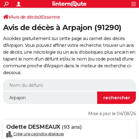
ACTUALITÉS
Connexion
S'inscrire
Avis de décès
Essonne
Rechercher
Société
Education
Villes
Politique
Faits Divers
Monde
+
SPORT
Avis de décès à Arpajon (91290)
Football
Cyclisme
Forum
Coupe du monde 2026
Tennis
Rugby
CULTURE
Accédez gratuitement sur cette page au carnet des décès
TNT
Cinéma
Musique
Programme TV
Streaming
Sorties cinéma
+
d'Arpajon. Vous pouvez affiner votre recherche, trouver un avis
FINANCE
de décès, une nécrologie ou un avis d'obsèques plus ancien en
Impôts
Immobilier
Banque
Crédit
Retraite
Epargne
Risques naturels par ville
Assurance
AUTO
tapant le nom d'un défunt et/ou le nom (ou code postal) d'une
commune proche d'Arpajon dans le moteur de recherche ci-
Réserver un essai
Berlines
Forum auto
Essais
Citadines
SUV
+
HIGH-TECH
dessous.
Meilleur smartphone
Ordinateurs
Guide high-tech
Mobiles
Internet
Jeux vidéo
+
BRICOLAGE
Aménagement intérieur
Cuisine
Jardinage
+
Forum
Extérieur
Salle de bains
Rangement
WEEK-END
Escapades
Expositions
Week-end nature
Guides de France
Patrimoine
Musées
+
LIFESTYLE
Mise à jour le 04/08/26
Bien-être
Mode
+
Art de vivre
Loisirs
Modes de vie
SANTE
Odette DESMEAUX
(93 ans)
Guide de la santé
Médicaments
+
Alimentation
Maladies
Sommeil
VOYAGE
Créer une cagnotte obsèques