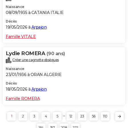
Naissance
08/09/1935 à CATANIA ITALIE
Décès
19/05/2026 à
Arpajon
Famille VITALE
Lydie ROMERA
(90 ans)
Créer une cagnotte obsèques
Naissance
23/01/1936 à ORAN ALGERIE
Décès
18/05/2026 à
Arpajon
Famille ROMERA
...
1
2
3
4
5
12
23
56
110
164
197
208
222