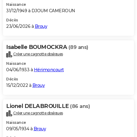
Naissance
City break
Voyage de noces
Climat
Destinations
Voyage nature
Forum
+
PHOTO
31/12/1949 à DJOUM CAMEROUN
GUIDES D'ACHAT
Décès
23/06/2026 à
Brouy
BONS PLANS
CARTE DE VOEUX
Isabelle BOUMOCKRA
(89 ans)
Créer une cagnotte obsèques
Carte Bonne année
Carte Pâques
Carte de Noël
Carte Saint-Valentin
Carte d'anniversaire
DICTIONNAIRE
Naissance
Biographies
Expressions
Dictionnaire
Citations
Proverbes
04/06/1933 à
Hérimoncourt
PROGRAMME TV
Décès
COPAINS D'AVANT
15/12/2022 à
Brouy
Se connecter
Collèges
Universités
Service militaire
S'inscrire
Lycées
Primaires
Entreprises
Avis de recherche
AVIS DE DÉCÈS
Lionel DELABROUILLE
(86 ans)
FORUM
Créer une cagnotte obsèques
Lifestyle
Sport
Television
Cinema
Bricolage
Culture
Auto
Voyage
Naissance
09/05/1934 à
Brouy