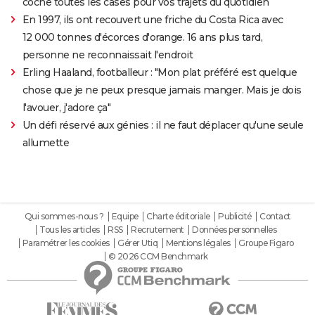
coche toutes les cases pour vos trajets du quotidien
En 1997, ils ont recouvert une friche du Costa Rica avec
12 000 tonnes d'écorces d'orange. 16 ans plus tard,
personne ne reconnaissait l'endroit
Erling Haaland, footballeur : "Mon plat préféré est quelque
chose que je ne peux presque jamais manger. Mais je dois
l'avouer, j'adore ça"
Un défi réservé aux génies : il ne faut déplacer qu'une seule
allumette
Qui sommes-nous ?
Equipe
Charte éditoriale
Publicité
Contact
Tous les articles
RSS
Recrutement
Données personnelles
Paramétrer les cookies
Gérer Utiq
Mentions légales
Groupe Figaro
© 2026 CCM Benchmark