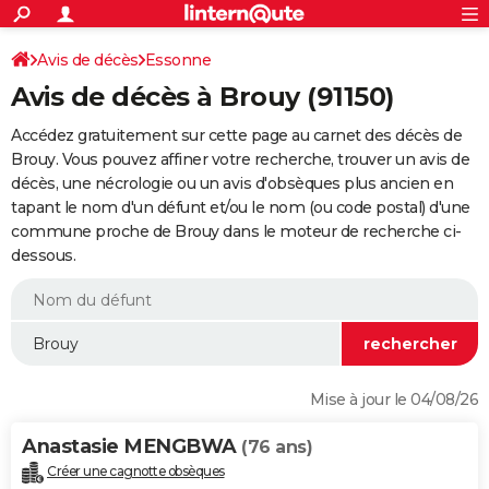
ACTUALITÉS
Connexion
S'inscrire
Avis de décès
Essonne
Rechercher
Société
Education
Villes
Politique
Faits Divers
Monde
+
SPORT
Avis de décès à Brouy (91150)
Football
Cyclisme
Forum
Coupe du monde 2026
Tennis
Rugby
CULTURE
Accédez gratuitement sur cette page au carnet des décès de
TNT
Cinéma
Musique
Programme TV
Streaming
Sorties cinéma
+
Brouy. Vous pouvez affiner votre recherche, trouver un avis de
FINANCE
décès, une nécrologie ou un avis d'obsèques plus ancien en
Impôts
Immobilier
Banque
Crédit
Retraite
Epargne
Risques naturels par ville
Assurance
AUTO
tapant le nom d'un défunt et/ou le nom (ou code postal) d'une
commune proche de Brouy dans le moteur de recherche ci-
Réserver un essai
Berlines
Forum auto
Essais
Citadines
SUV
+
HIGH-TECH
dessous.
Meilleur smartphone
Ordinateurs
Guide high-tech
Mobiles
Internet
Jeux vidéo
+
BRICOLAGE
Aménagement intérieur
Cuisine
Jardinage
+
Forum
Extérieur
Salle de bains
Rangement
WEEK-END
Escapades
Expositions
Week-end nature
Guides de France
Patrimoine
Musées
+
LIFESTYLE
Mise à jour le 04/08/26
Bien-être
Mode
+
Art de vivre
Loisirs
Modes de vie
SANTE
Anastasie MENGBWA
(76 ans)
Guide de la santé
Médicaments
+
Alimentation
Maladies
Sommeil
VOYAGE
Créer une cagnotte obsèques