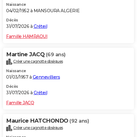
Naissance
City break
Voyage de noces
Climat
Destinations
Voyage nature
Forum
+
PHOTO
04/02/1952 à MANSOURA ALGERIE
GUIDES D'ACHAT
Décès
31/07/2026 à
Créteil
BONS PLANS
Famille HAMRAOUI
CARTE DE VOEUX
Martine JACQ
(69 ans)
Carte Bonne année
Carte Pâques
Carte de Noël
Carte Saint-Valentin
Carte d'anniversaire
DICTIONNAIRE
Créer une cagnotte obsèques
Biographies
Expressions
Dictionnaire
Citations
Proverbes
PROGRAMME TV
Naissance
01/03/1957 à
Gennevilliers
COPAINS D'AVANT
Décès
31/07/2026 à
Créteil
Se connecter
Collèges
Universités
Service militaire
S'inscrire
Lycées
Primaires
Entreprises
Avis de recherche
AVIS DE DÉCÈS
Famille JACQ
FORUM
Lifestyle
Sport
Television
Cinema
Bricolage
Culture
Auto
Voyage
Maurice HATCHONDO
(92 ans)
Créer une cagnotte obsèques