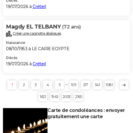
Décès
19/07/2026 à
Créteil
Magdy EL TELBANY
(72 ans)
Créer une cagnotte obsèques
Naissance
08/10/1953 à LE CAIRE EGYPTE
Décès
19/07/2026 à
Créteil
...
1
2
3
4
5
109
217
541
1081
1621
1945
2053
2165
Carte de condoléances : envoyer
gratuitement une carte