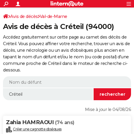
ACTUALITÉS
Connexion
S'inscrire
Avis de décès
Val-de-Marne
Rechercher
Société
Education
Villes
Politique
Faits Divers
Monde
+
SPORT
Avis de décès à Créteil (94000)
Football
Cyclisme
Forum
Coupe du monde 2026
Tennis
Rugby
CULTURE
Accédez gratuitement sur cette page au carnet des décès de
TNT
Cinéma
Musique
Programme TV
Streaming
Sorties cinéma
+
Créteil. Vous pouvez affiner votre recherche, trouver un avis de
FINANCE
décès, une nécrologie ou un avis d'obsèques plus ancien en
Impôts
Immobilier
Banque
Crédit
Retraite
Epargne
Risques naturels par ville
Assurance
AUTO
tapant le nom d'un défunt et/ou le nom (ou code postal) d'une
commune proche de Créteil dans le moteur de recherche ci-
Réserver un essai
Berlines
Forum auto
Essais
Citadines
SUV
+
HIGH-TECH
dessous.
Meilleur smartphone
Ordinateurs
Guide high-tech
Mobiles
Internet
Jeux vidéo
+
BRICOLAGE
Aménagement intérieur
Cuisine
Jardinage
+
Forum
Extérieur
Salle de bains
Rangement
WEEK-END
Escapades
Expositions
Week-end nature
Guides de France
Patrimoine
Musées
+
LIFESTYLE
Mise à jour le 04/08/26
Bien-être
Mode
+
Art de vivre
Loisirs
Modes de vie
SANTE
Zahia HAMRAOUI
(74 ans)
Guide de la santé
Médicaments
+
Alimentation
Maladies
Sommeil
VOYAGE
Créer une cagnotte obsèques